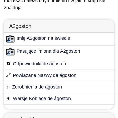
możesz znaleźć o tym imieniu i w jakim kraju się
znajdują.
A2goston
Imię A2goston na świecie
Pasujące imiona dla A2goston
🔄
Odpowiedniki de ágoston
🔗
Powiązane Nazwy de ágoston
✨
Zdrobnienia de ágoston
👩
Wersje Kobiece de ágoston