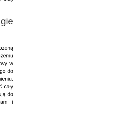
gie
łożoną
 czemu
azwy w
ego do
ieniu,
ć cały
ują do
ami i