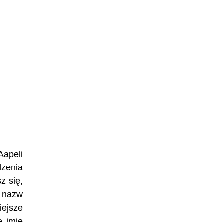
Aapeli
dzenia
z się,
h nazw
iejsze
e imię