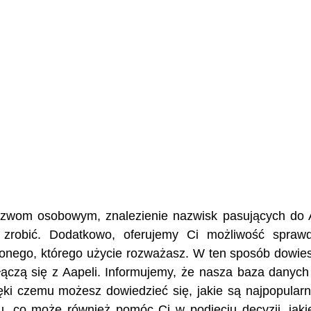
nazwom osobowym, znalezienie nazwisk pasujących do 
 zrobić. Dodatkowo, oferujemy Ci możliwość spraw
żonego, którego użycie rozważasz. W ten sposób dowies
e łączą się z Aapeli. Informujemy, że nasza baza danyc
ęki czemu możesz dowiedzieć się, jakie są najpopularn
u, co może również pomóc Ci w podjęciu decyzji, jaki