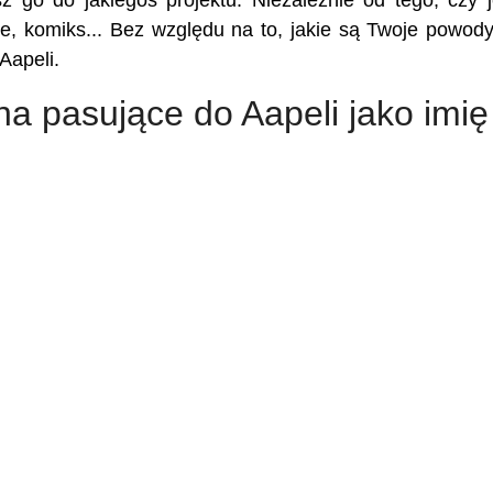
sz go do jakiegoś projektu. Niezależnie od tego, czy j
kie, komiks... Bez względu na to, jakie są Twoje powody,
Aapeli.
na pasujące do Aapeli jako imię