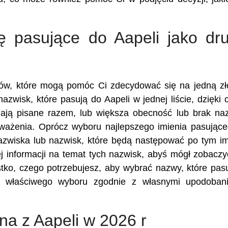
ę pasujące do Aapeli jako dru
ików, które mogą pomóc Ci zdecydować się na jedną z
azwisk, które pasują do Aapeli w jednej liście, dzięki
ają pisane razem, lub większa obecność lub brak n
zważenia. Oprócz wyboru najlepszego imienia pasując
nazwiska lub nazwisk, które będą następować po tym im
 informacji na temat tych nazwisk, abyś mógł zobaczy
stko, czego potrzebujesz, aby wybrać nazwy, które pas
z właściwego wyboru zgodnie z własnymi upodobani
ona z Aapeli w 2026 r