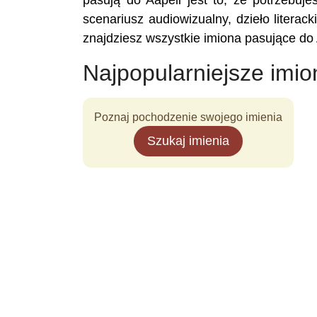
pasują do Aapeli jest to, że potrzebuje
scenariusz audiowizualny, dzieło literac
znajdziesz wszystkie imiona pasujące do 
Najpopularniejsze imio
Poznaj pochodzenie swojego imienia
Szukaj imienia