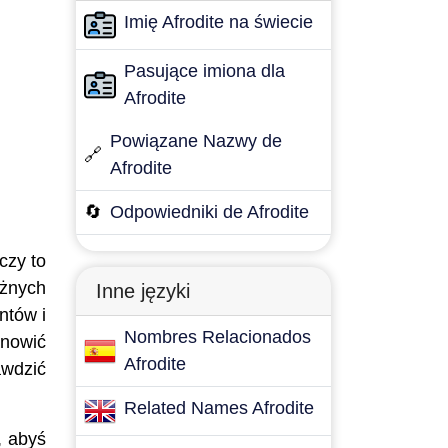
Imię Afrodite na świecie
Pasujące imiona dla
Afrodite
Powiązane Nazwy de
🔗
Afrodite
🔄
Odpowiedniki de Afrodite
czy to
óżnych
Inne języki
ntów i
Nombres Relacionados
nowić
Afrodite
awdzić
Related Names Afrodite
, abyś