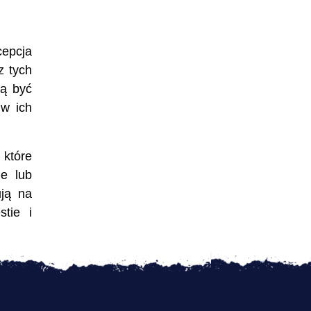
cepcja
z tych
gą być
 w ich
 które
ie lub
ują na
tie i