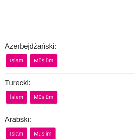
Azerbejdżański:
İslam
Müslüm
Turecki:
İslam
Müslüm
Arabski:
Islam
Muslim