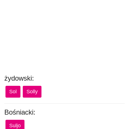
żydowski:
Sol
Solly
Bośniacki:
Suljo