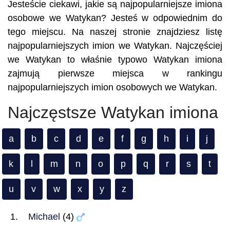
Jesteście ciekawi, jakie są najpopularniejsze imiona
osobowe we Watykan? Jesteś w odpowiednim do
tego miejscu. Na naszej stronie znajdziesz listę
najpopularniejszych imion we Watykan. Najczęściej
we Watykan to właśnie typowo Watykan imiona
zajmują pierwsze miejsca w rankingu
najpopularniejszych imion osobowych we Watykan.
Najczęstsze Watykan imiona
a
b
c
d
e
f
g
h
i
j
k
l
m
n
o
p
q
r
s
t
u
v
w
x
y
z
Michael
(4)