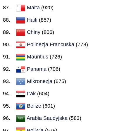
Malta
(920)
Haiti
(857)
Chiny
(806)
Polinezja Francuska
(778)
Mauritius
(726)
Panama
(706)
Mikronezja
(675)
Irak
(604)
Belize
(601)
Arabia Saudyjska
(583)
Boliwia
(578)