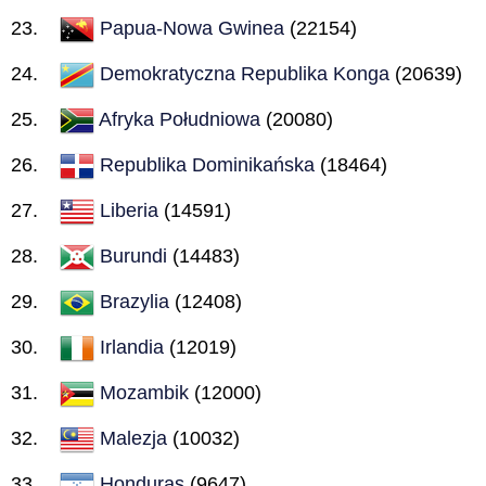
Papua-Nowa Gwinea
(22154)
Demokratyczna Republika Konga
(20639)
Afryka Południowa
(20080)
Republika Dominikańska
(18464)
Liberia
(14591)
Burundi
(14483)
Brazylia
(12408)
Irlandia
(12019)
Mozambik
(12000)
Malezja
(10032)
Honduras
(9647)