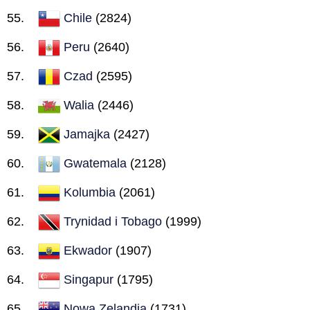
Chile
(2824)
Peru
(2640)
Czad
(2595)
Walia
(2446)
Jamajka
(2427)
Gwatemala
(2128)
Kolumbia
(2061)
Trynidad i Tobago
(1999)
Ekwador
(1907)
Singapur
(1795)
Nowa Zelandia
(1731)