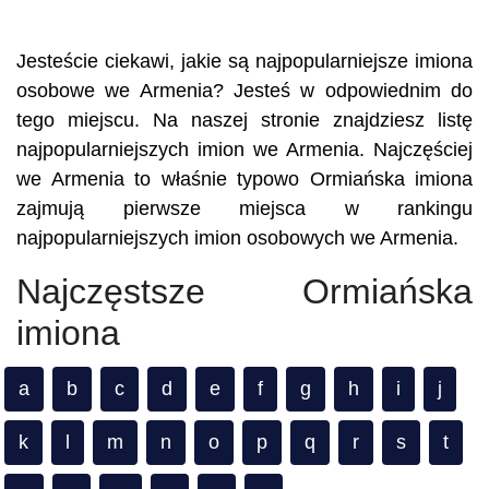
Jesteście ciekawi, jakie są najpopularniejsze imiona
osobowe we Armenia? Jesteś w odpowiednim do
tego miejscu. Na naszej stronie znajdziesz listę
najpopularniejszych imion we Armenia. Najczęściej
we Armenia to właśnie typowo Ormiańska imiona
zajmują pierwsze miejsca w rankingu
najpopularniejszych imion osobowych we Armenia.
Najczęstsze Ormiańska
imiona
a
b
c
d
e
f
g
h
i
j
k
l
m
n
o
p
q
r
s
t