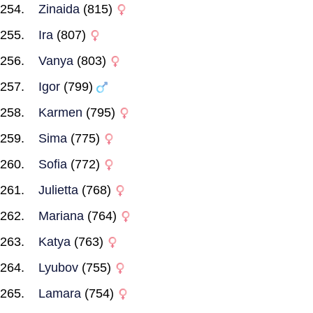
Zinaida
(815)
Ira
(807)
Vanya
(803)
Igor
(799)
Karmen
(795)
Sima
(775)
Sofia
(772)
Julietta
(768)
Mariana
(764)
Katya
(763)
Lyubov
(755)
Lamara
(754)