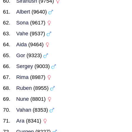
Siranush
(9754)
Albert
(9640)
Sona
(9617)
Vahe
(9537)
Aida
(9464)
Gor
(9323)
Sergey
(9003)
Rima
(8987)
Ruben
(8955)
Nune
(8801)
Vahan
(8353)
Ara
(8341)
Gurgen
(8227)