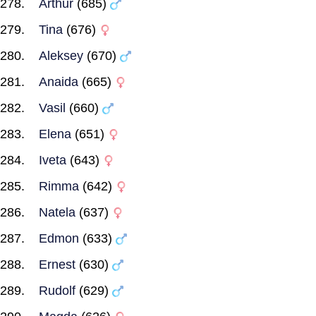
Arthur
(685)
Tina
(676)
Aleksey
(670)
Anaida
(665)
Vasil
(660)
Elena
(651)
Iveta
(643)
Rimma
(642)
Natela
(637)
Edmon
(633)
Ernest
(630)
Rudolf
(629)