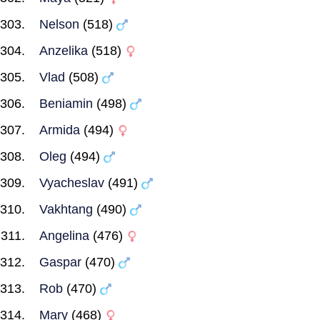
Nelson
(518)
Anzelika
(518)
Vlad
(508)
Beniamin
(498)
Armida
(494)
Oleg
(494)
Vyacheslav
(491)
Vakhtang
(490)
Angelina
(476)
Gaspar
(470)
Rob
(470)
Mary
(468)