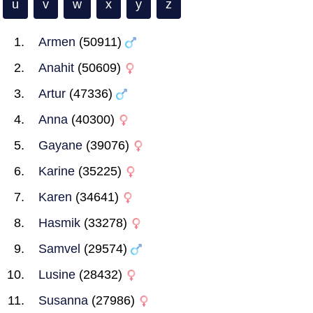
u
v
w
x
y
z
Armen
(50911)
Anahit
(50609)
Artur
(47336)
Anna
(40300)
Gayane
(39076)
Karine
(35225)
Karen
(34641)
Hasmik
(33278)
Samvel
(29574)
Lusine
(28432)
Susanna
(27986)