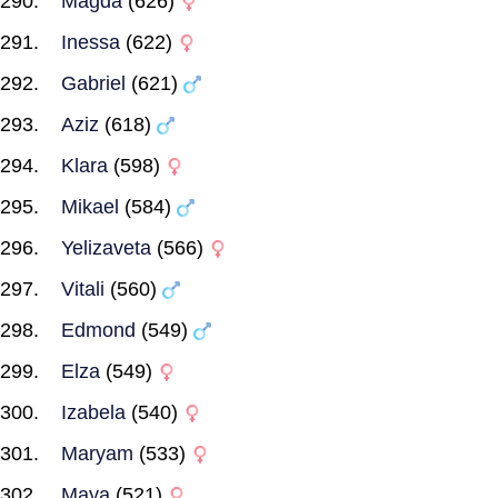
Magda
(626)
Inessa
(622)
Gabriel
(621)
Aziz
(618)
Klara
(598)
Mikael
(584)
Yelizaveta
(566)
Vitali
(560)
Edmond
(549)
Elza
(549)
Izabela
(540)
Maryam
(533)
Maya
(521)