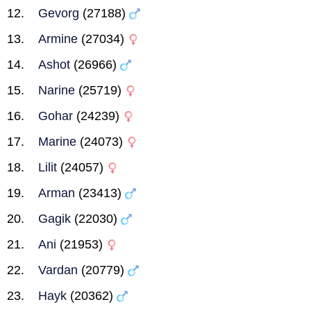
Gevorg
(27188)
Armine
(27034)
Ashot
(26966)
Narine
(25719)
Gohar
(24239)
Marine
(24073)
Lilit
(24057)
Arman
(23413)
Gagik
(22030)
Ani
(21953)
Vardan
(20779)
Hayk
(20362)