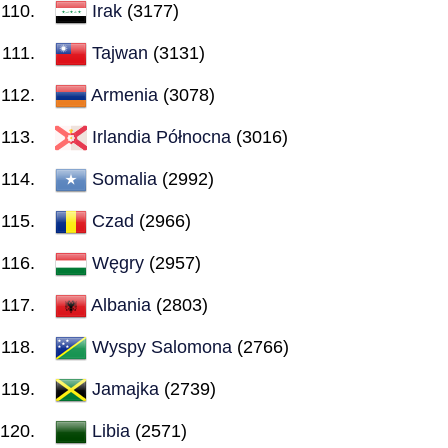
Irak
(3177)
Tajwan
(3131)
Armenia
(3078)
Irlandia Północna
(3016)
Somalia
(2992)
Czad
(2966)
Węgry
(2957)
Albania
(2803)
Wyspy Salomona
(2766)
Jamajka
(2739)
Libia
(2571)