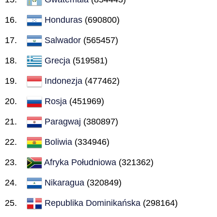
Honduras
(690800)
Salwador
(565457)
Grecja
(519581)
Indonezja
(477462)
Rosja
(451969)
Paragwaj
(380897)
Boliwia
(334946)
Afryka Południowa
(321362)
Nikaragua
(320849)
Republika Dominikańska
(298164)