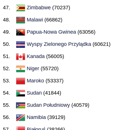
Zimbabwe
(70237)
Malawi
(66862)
Papua-Nowa Gwinea
(63056)
Wyspy Zielonego Przylądka
(60621)
Kanada
(56005)
Niger
(55720)
Maroko
(53337)
Sudan
(41844)
Sudan Południowy
(40579)
Namibia
(39129)
Białoruś
(38266)