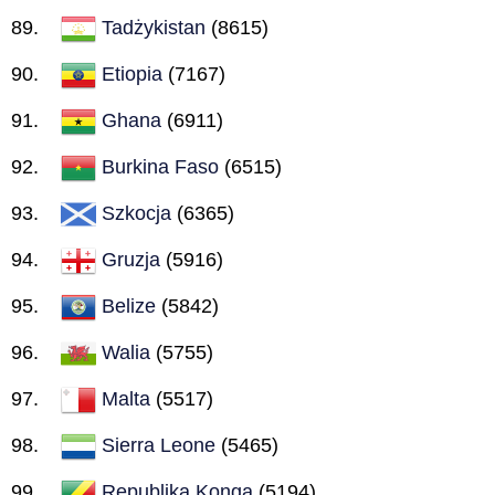
Tadżykistan
(8615)
Etiopia
(7167)
Ghana
(6911)
Burkina Faso
(6515)
Szkocja
(6365)
Gruzja
(5916)
Belize
(5842)
Walia
(5755)
Malta
(5517)
Sierra Leone
(5465)
Republika Konga
(5194)