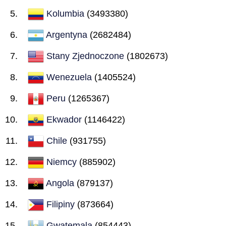
Kolumbia
(3493380)
Argentyna
(2682484)
Stany Zjednoczone
(1802673)
Wenezuela
(1405524)
Peru
(1265367)
Ekwador
(1146422)
Chile
(931755)
Niemcy
(885902)
Angola
(879137)
Filipiny
(873664)
Gwatemala
(854443)