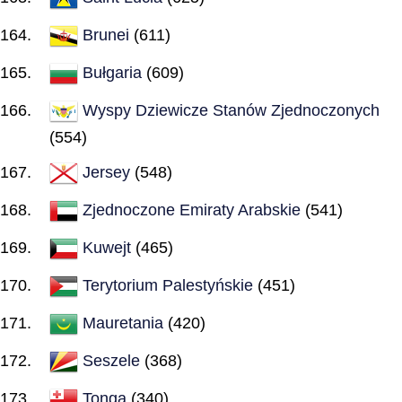
Brunei
(611)
Bułgaria
(609)
Wyspy Dziewicze Stanów Zjednoczonych
(554)
Jersey
(548)
Zjednoczone Emiraty Arabskie
(541)
Kuwejt
(465)
Terytorium Palestyńskie
(451)
Mauretania
(420)
Seszele
(368)
Tonga
(340)