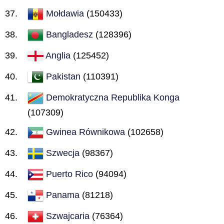
Mołdawia
(150433)
Bangladesz
(128396)
Anglia
(125452)
Pakistan
(110391)
Demokratyczna Republika Konga
(107309)
Gwinea Równikowa
(102658)
Szwecja
(98367)
Puerto Rico
(94094)
Panama
(81218)
Szwajcaria
(76364)