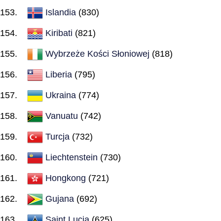
Islandia
(830)
Kiribati
(821)
Wybrzeże Kości Słoniowej
(818)
Liberia
(795)
Ukraina
(774)
Vanuatu
(742)
Turcja
(732)
Liechtenstein
(730)
Hongkong
(721)
Gujana
(692)
Saint Lucia
(625)