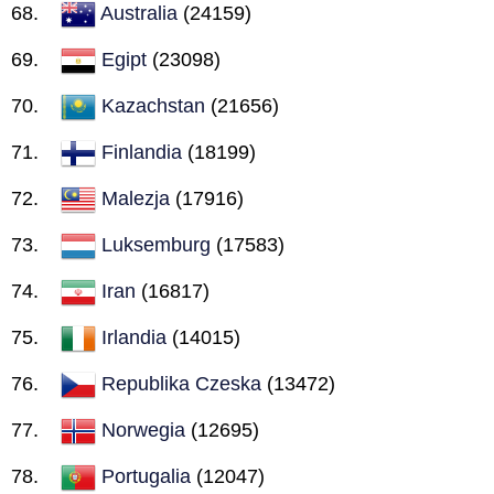
Australia
(24159)
Egipt
(23098)
Kazachstan
(21656)
Finlandia
(18199)
Malezja
(17916)
Luksemburg
(17583)
Iran
(16817)
Irlandia
(14015)
Republika Czeska
(13472)
Norwegia
(12695)
Portugalia
(12047)