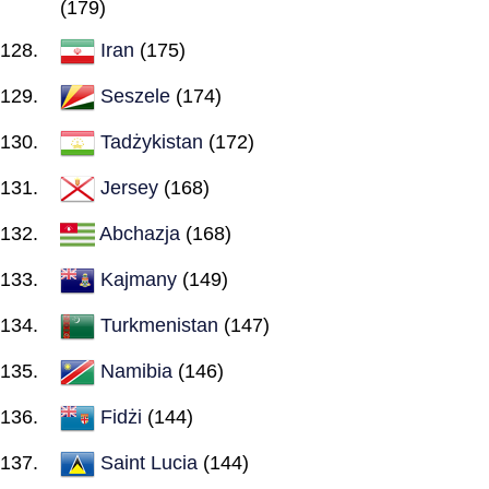
(179)
Iran
(175)
Seszele
(174)
Tadżykistan
(172)
Jersey
(168)
Abchazja
(168)
Kajmany
(149)
Turkmenistan
(147)
Namibia
(146)
Fidżi
(144)
Saint Lucia
(144)