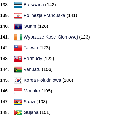
Botswana
(142)
Polinezja Francuska
(141)
Guam
(126)
Wybrzeże Kości Słoniowej
(123)
Tajwan
(123)
Bermudy
(122)
Vanuatu
(106)
Korea Południowa
(106)
Monako
(105)
Suazi
(103)
Gujana
(101)