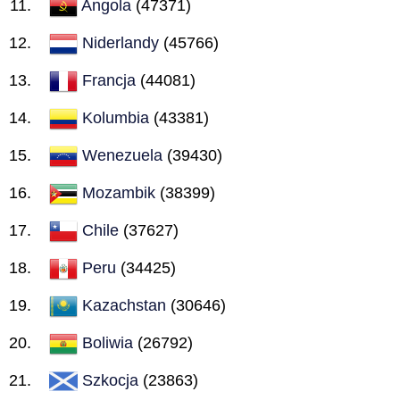
Angola
(47371)
Niderlandy
(45766)
Francja
(44081)
Kolumbia
(43381)
Wenezuela
(39430)
Mozambik
(38399)
Chile
(37627)
Peru
(34425)
Kazachstan
(30646)
Boliwia
(26792)
Szkocja
(23863)