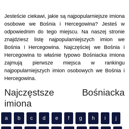
Jesteście ciekawi, jakie są najpopularniejsze imiona
osobowe we Bośnia i Hercegowina? Jesteś w
odpowiednim do tego miejscu. Na naszej stronie
znajdziesz listę najpopularniejszych imion we
Bośnia i Hercegowina. Najczęściej we Bośnia i
Hercegowina to właśnie typowo Bośniacka imiona
zajmują pierwsze miejsca w rankingu
najpopularniejszych imion osobowych we Bośnia i
Hercegowina.
Najczęstsze Bośniacka
imiona
a
b
c
d
e
f
g
h
i
j