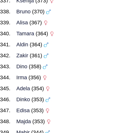
Ksenija
(373)
Bruno
(370)
Alisa
(367)
Tamara
(364)
Aldin
(364)
Zakir
(361)
Dino
(358)
Irma
(356)
Adela
(354)
Dinko
(353)
Edisa
(353)
Majda
(353)
Mahir
(344)