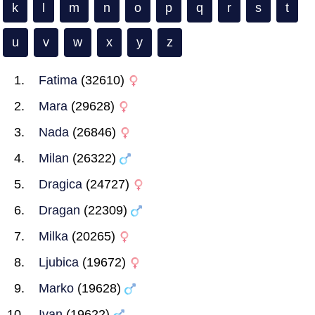
k
l
m
n
o
p
q
r
s
t
u
v
w
x
y
z
Fatima
(32610)
Mara
(29628)
Nada
(26846)
Milan
(26322)
Dragica
(24727)
Dragan
(22309)
Milka
(20265)
Ljubica
(19672)
Marko
(19628)
Ivan
(19622)