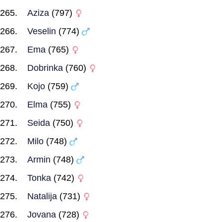
Aziza
(797)
Veselin
(774)
Ema
(765)
Dobrinka
(760)
Kojo
(759)
Elma
(755)
Seida
(750)
Milo
(748)
Armin
(748)
Tonka
(742)
Natalija
(731)
Jovana
(728)