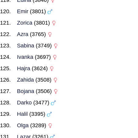
Edina
(3846)
Emir
(3801)
Zorica
(3801)
Azra
(3765)
Sabina
(3749)
Ivanka
(3697)
Hajra
(3624)
Zahida
(3508)
Bojana
(3506)
Darko
(3477)
Halil
(3395)
Olga
(3289)
Lazar
(3261)