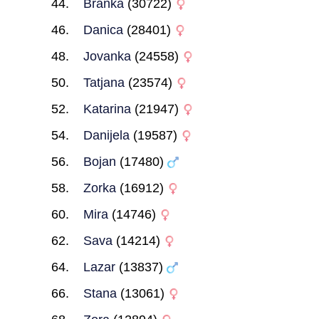
Branka
(30722)
Danica
(28401)
Jovanka
(24558)
Tatjana
(23574)
Katarina
(21947)
Danijela
(19587)
Bojan
(17480)
Zorka
(16912)
Mira
(14746)
Sava
(14214)
Lazar
(13837)
Stana
(13061)