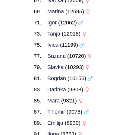
Ivanka
(13059)
Marina
(12695)
Igor
(12062)
Tanja
(12018)
Ivica
(11199)
Suzana
(10720)
Slavka
(10293)
Bogdan
(10156)
Darinka
(9808)
Mara
(9321)
Tihomir
(9078)
Emilija
(8930)
Ilona
(8763)