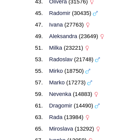
Olivera
(31576)
Radomir
(30435)
Ivana
(27763)
Aleksandra
(23649)
Milka
(23221)
Radoslav
(21748)
Mirko
(18750)
Marko
(17273)
Nevenka
(14883)
Dragomir
(14490)
Rada
(13984)
Miroslava
(13292)