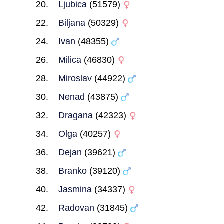
Ljubica
(51579)
Biljana
(50329)
Ivan
(48355)
Milica
(46830)
Miroslav
(44922)
Nenad
(43875)
Dragana
(42323)
Olga
(40257)
Dejan
(39621)
Branko
(39120)
Jasmina
(34337)
Radovan
(31845)