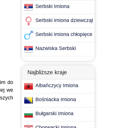
Serbski Imiona
Serbski imiona dziewcząt
Serbski imiona chłopięce
Nazwiska Serbski
Najbliższe kraje
nim do
Albańczycy Imiona
iej we
jszych
Bośniacka Imiona
Bułgarski Imiona
Chorwacki Imiona