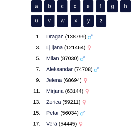
a
b
c
d
e
f
g
h
u
v
w
x
y
z
Dragan
(138799)
Ljiljana
(121464)
Milan
(87030)
Aleksandar
(74708)
Jelena
(68694)
Mirjana
(63144)
Zorica
(59211)
Petar
(56034)
Vera
(54445)