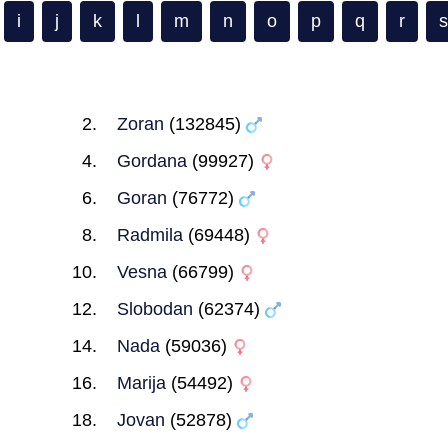
i
j
k
l
m
n
o
p
q
r
s
Zoran
(132845)
Gordana
(99927)
Goran
(76772)
Radmila
(69448)
Vesna
(66799)
Slobodan
(62374)
Nada
(59036)
Marija
(54492)
Jovan
(52878)