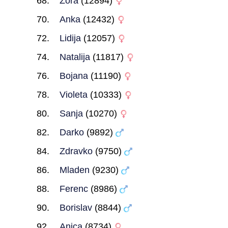
Zora
(12894)
Anka
(12432)
Lidija
(12057)
Natalija
(11817)
Bojana
(11190)
Violeta
(10333)
Sanja
(10270)
Darko
(9892)
Zdravko
(9750)
Mladen
(9230)
Ferenc
(8986)
Borislav
(8844)
Anica
(8734)