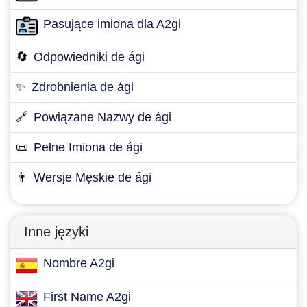
Pasujące imiona dla A2gi
🔄
Odpowiedniki de ági
✨
Zdrobnienia de ági
🔗
Powiązane Nazwy de ági
📜
Pełne Imiona de ági
👨
Wersje Męskie de ági
Inne języki
Nombre A2gi
First Name A2gi