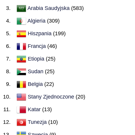
Arabia Saudyjska
(583)
Algieria
(309)
Hiszpania
(199)
Francja
(46)
Etiopia
(25)
Sudan
(25)
Belgia
(22)
Stany Zjednoczone
(20)
Katar
(13)
Tunezja
(10)
Szwecja
(9)