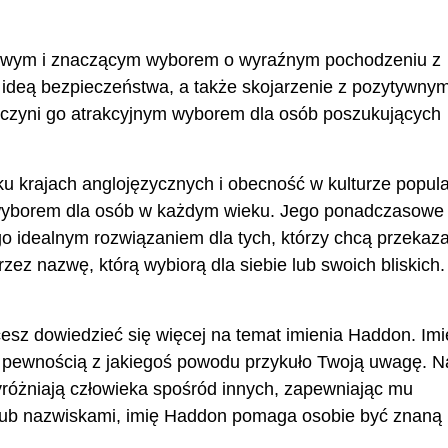
kowym i znaczącym wyborem o wyraźnym pochodzeniu z
 ideą bezpieczeństwa, a także skojarzenie z pozytywnym
ść, czyni go atrakcyjnym wyborem dla osób poszukujących
u krajach anglojęzycznych i obecność w kulturze popula
wyborem dla osób w każdym wieku. Jego ponadczasowe
go idealnym rozwiązaniem dla tych, którzy chcą przekaz
zez nazwę, którą wybiorą dla siebie lub swoich bliskich.
hcesz dowiedzieć się więcej na temat imienia Haddon. Imi
 pewnością z jakiegoś powodu przykuło Twoją uwagę. 
yróżniają człowieka spośród innych, zapewniając mu
ub nazwiskami, imię Haddon pomaga osobie być znaną 