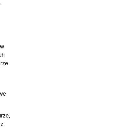
e
 w
ch
orze
owe
rze,
 z