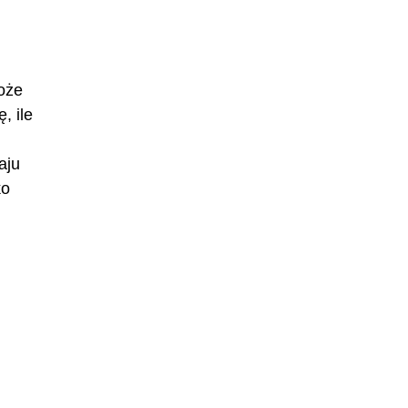
oże
, ile
aju
ko