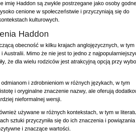
 imię Haddon są zwykle postrzegane jako osoby godn
wysoko cenione w społeczeństwie i przyczyniają się do
kontekstach kulturowych.
ienia Haddon
zącą obecność w kilku krajach anglojęzycznych, w tym
 Australii. Mimo że nie jest to jedno z najpopularniejszy
iły, że dla wielu rodziców jest atrakcyjną opcją przy wyb
u odmianom i zdrobnieniom w różnych językach, w tym
istotę i oryginalne znaczenie nazwy, ale oferują dodatk
rdziej nieformalnej wersji.
również używane w różnych kontekstach, w tym w literatu
ach sztuki przyczyniła się do ich znaczenia i powiązania
ozytywne i znaczące wartości.