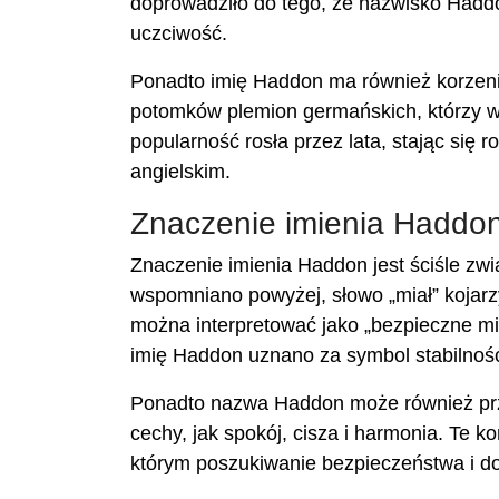
doprowadziło do tego, że nazwisko Haddon 
uczciwość.
Ponadto imię Haddon ma również korzeni
potomków plemion germańskich, którzy w
popularność rosła przez lata, stając si
angielskim.
Znaczenie imienia Haddo
Znaczenie imienia Haddon jest ściśle z
wspomniano powyżej, słowo „miał” kojarz
można interpretować jako „bezpieczne miej
imię Haddon uznano za symbol stabilności 
Ponadto nazwa Haddon może również przyw
cechy, jak spokój, cisza i harmonia. Te 
którym poszukiwanie bezpieczeństwa i dob