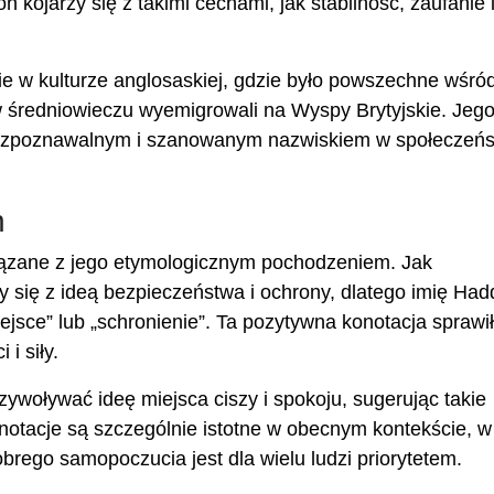
kojarzy się z takimi cechami, jak stabilność, zaufanie 
e w kulturze anglosaskiej, gdzie było powszechne wśró
 średniowieczu wyemigrowali na Wyspy Brytyjskie. Jeg
ę rozpoznawalnym i szanowanym nazwiskiem w społeczeńs
n
wiązane z jego etymologicznym pochodzeniem. Jak
y się z ideą bezpieczeństwa i ochrony, dlatego imię Ha
sce” lub „schronienie”. Ta pozytywna konotacja sprawiła,
i siły.
oływać ideę miejsca ciszy i spokoju, sugerując takie
konotacje są szczególnie istotne w obecnym kontekście, w
rego samopoczucia jest dla wielu ludzi priorytetem.