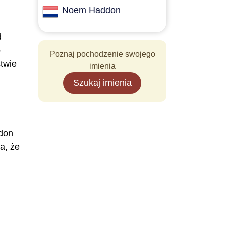
i
Noem Haddon
d
o
Poznaj pochodzenie swojego
twie
imienia
Szukaj imienia
ddon
 że ​​