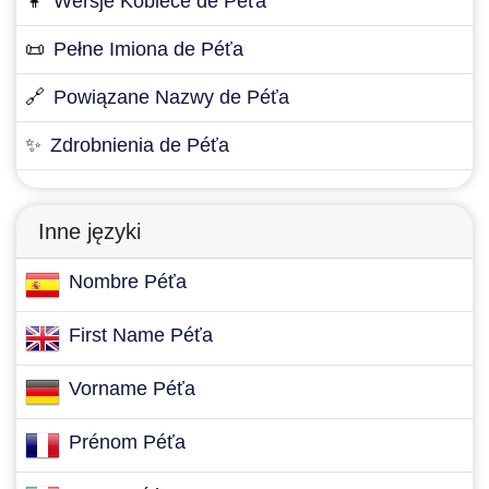
👩
Wersje Kobiece de Péťa
📜
Pełne Imiona de Péťa
🔗
Powiązane Nazwy de Péťa
✨
Zdrobnienia de Péťa
Inne języki
Nombre Péťa
First Name Péťa
Vorname Péťa
Prénom Péťa