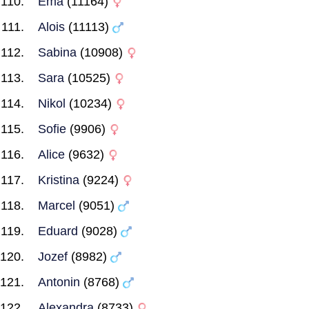
Ema
(11164)
Alois
(11113)
Sabina
(10908)
Sara
(10525)
Nikol
(10234)
Sofie
(9906)
Alice
(9632)
Kristina
(9224)
Marcel
(9051)
Eduard
(9028)
Jozef
(8982)
Antonin
(8768)
Alexandra
(8733)