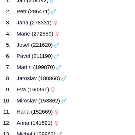
Jan
(319142)
Petr
(286471)
Jana
(278331)
Marie
(272559)
Josef
(221620)
Pavel
(211190)
Martin
(199870)
Jaroslav
(180860)
Eva
(160361)
Miroslav
(153862)
Hana
(152669)
Anna
(141591)
Michal
(129962)