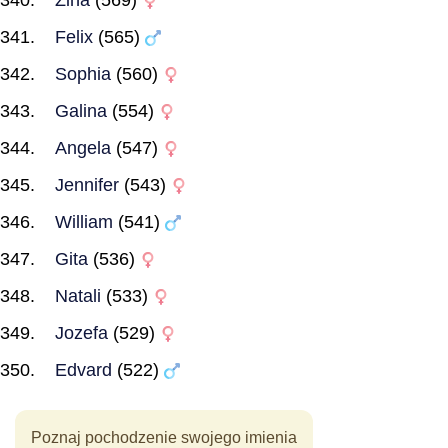
Zina
(569)
Felix
(565)
Sophia
(560)
Galina
(554)
Angela
(547)
Jennifer
(543)
William
(541)
Gita
(536)
Natali
(533)
Jozefa
(529)
Edvard
(522)
Poznaj pochodzenie swojego imienia