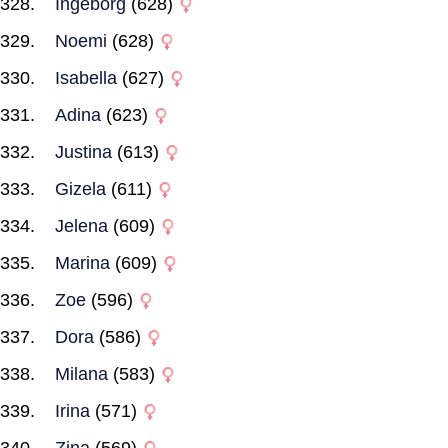
Ingeborg
(628)
Noemi
(628)
Isabella
(627)
Adina
(623)
Justina
(613)
Gizela
(611)
Jelena
(609)
Marina
(609)
Zoe
(596)
Dora
(586)
Milana
(583)
Irina
(571)