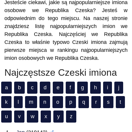
Jesteście ciekawi, jakie są najpopularniejsze imiona
osobowe we Republika Czeska? Jesteś w
odpowiednim do tego miejscu. Na naszej stronie
znajdziesz listę najpopularniejszych imion we
Republika Czeska. Najczęściej we Republika
Czeska to właśnie typowo Czeski imiona zajmują
pierwsze miejsca w rankingu najpopularniejszych
imion osobowych we Republika Czeska.
Najczęstsze Czeski imiona
a
b
c
d
e
f
g
h
i
j
k
l
m
n
o
p
q
r
s
t
u
v
w
x
y
z