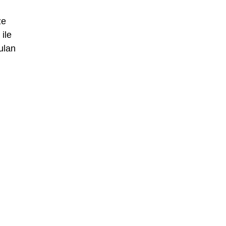
że
ile
ulan