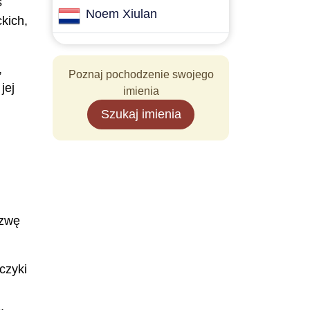
s
Noem Xiulan
kich,
,
Poznaj pochodzenie swojego
jej
imienia
Szukaj imienia
azwę
czyki
,