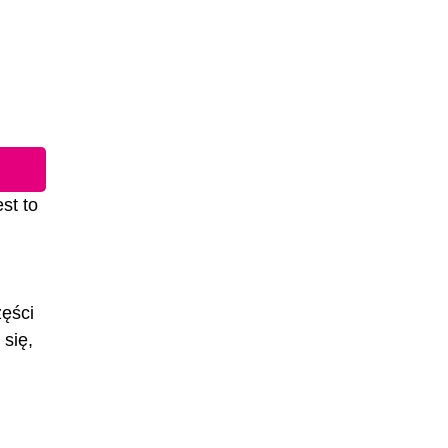
st to
zęści
się,