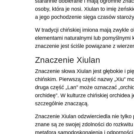
starannie dobierane i mają ogromne zna
osoby, która je nosi. Xiulan to imię żeńs
a jego pochodzenie sięga czasów staroży
W tradycji chińskiej imiona mają zwykle 
elementami naturalnymi lub pomyślnymi k
znaczenie jest ściśle powiązane z wierzeni
Znaczenie Xiulan
Znaczenie słowa Xiulan jest głębokie i pi
chińskim. Pierwszą część nazwy „Xiu” moż
druga część „Lan” może oznaczać „orchid
orchideę”. W kulturze chińskiej orchidea 
szczególnie znaczącą.
Znaczenie Xiulan odzwierciedla nie tylko 
znane są ze swojej zdolności do rozkwit
metaforą samodoskonalenia i odporności 