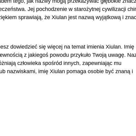
adem tego, jak nazwy mogą przekazywać głębokie znacz
eczeństwa. Jej pochodzenie w starożytnej cywilizacji chi
iękiem sprawiają, że Xiulan jest nazwą wyjątkową i zna
cesz dowiedzieć się więcej na temat imienia Xiulan. Imię
 pewnością z jakiegoś powodu przykuło Twoją uwagę. Na
yróżniają człowieka spośród innych, zapewniając mu
ub nazwiskami, imię Xiulan pomaga osobie być znaną i