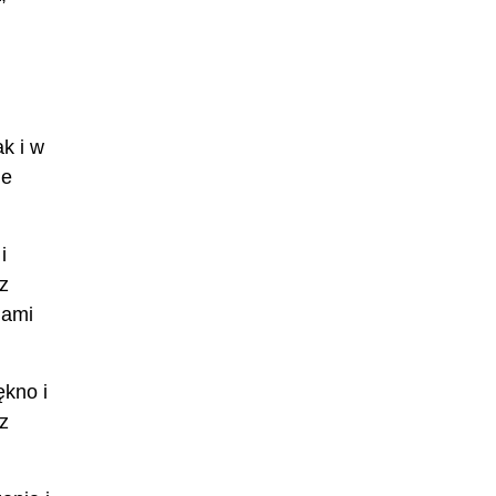
k i w
ie
i
z
iami
ękno i
z