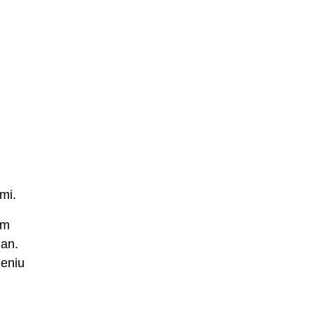
mi.
ym
lan.
ieniu