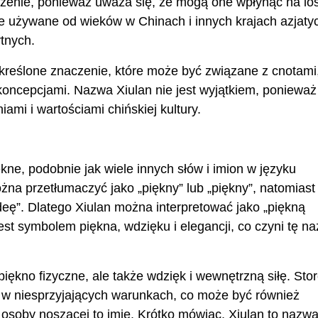
czenie, ponieważ uważa się, że mogą one wpłynąć na lo
kie używane od wieków w Chinach i innych krajach azjatyc
tnych.
określone znaczenie, które może być związane z cnotami
oncepcjami. Nazwa Xiulan nie jest wyjątkiem, ponieważ 
ami i wartościami chińskiej kultury.
ękne, podobnie jak wiele innych słów i imion w języku
na przetłumaczyć jako „piękny” lub „piękny”, natomiast
eę”. Dlatego Xiulan można interpretować jako „piękną
jest symbolem piękna, wdzięku i elegancji, co czyni tę n
piękno fizyczne, ale także wdzięk i wewnętrzną siłę. Stor
u w niesprzyjających warunkach, co może być również
osoby noszącej to imię. Krótko mówiąc, Xiulan to nazwa