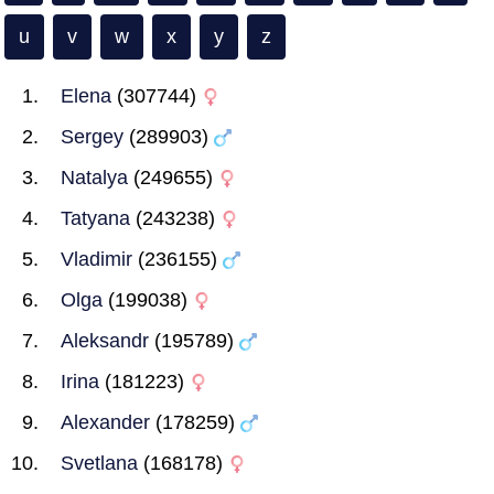
u
v
w
x
y
z
Elena
(307744)
Sergey
(289903)
Natalya
(249655)
Tatyana
(243238)
Vladimir
(236155)
Olga
(199038)
Aleksandr
(195789)
Irina
(181223)
Alexander
(178259)
Svetlana
(168178)