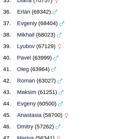
Diana
(70757)
Erlan
(69342)
Evgeniy
(68404)
Mikhail
(68023)
Lyubov
(67129)
Pavel
(63999)
Oleg
(63964)
Roman
(63027)
Maksim
(61251)
Evgeny
(60500)
Anastasia
(58700)
Dmitry
(57262)
Mariya
(56341)