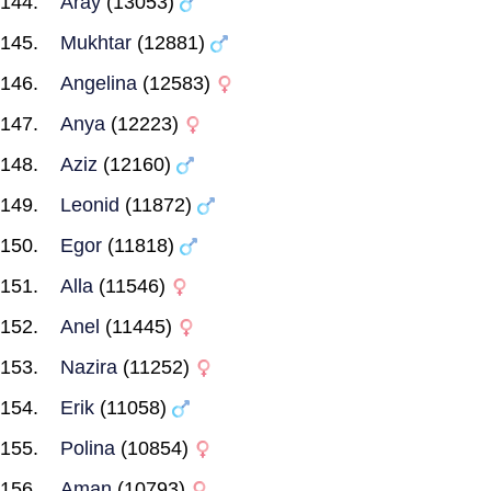
Aray
(13053)
Mukhtar
(12881)
Angelina
(12583)
Anya
(12223)
Aziz
(12160)
Leonid
(11872)
Egor
(11818)
Alla
(11546)
Anel
(11445)
Nazira
(11252)
Erik
(11058)
Polina
(10854)
Aman
(10793)