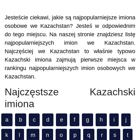
Jesteście ciekawi, jakie są najpopularniejsze imiona
osobowe we Kazachstan? Jesteś w odpowiednim
do tego miejscu. Na naszej stronie znajdziesz listę
najpopularniejszych imion we Kazachstan.
Najczęściej we Kazachstan to właśnie typowo
Kazachski imiona zajmują pierwsze miejsca w
rankingu najpopularniejszych imion osobowych we
Kazachstan.
Najczęstsze Kazachski
imiona
a
b
c
d
e
f
g
h
i
j
k
l
m
n
o
p
q
r
s
t