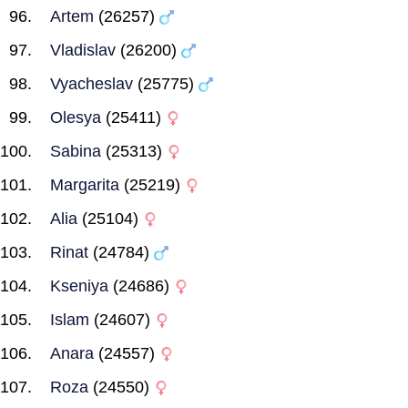
Artem
(26257)
Vladislav
(26200)
Vyacheslav
(25775)
Olesya
(25411)
Sabina
(25313)
Margarita
(25219)
Alia
(25104)
Rinat
(24784)
Kseniya
(24686)
Islam
(24607)
Anara
(24557)
Roza
(24550)