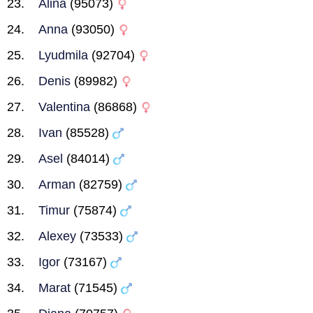
Alina
(95073)
Anna
(93050)
Lyudmila
(92704)
Denis
(89982)
Valentina
(86868)
Ivan
(85528)
Asel
(84014)
Arman
(82759)
Timur
(75874)
Alexey
(73533)
Igor
(73167)
Marat
(71545)