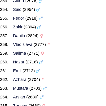
Albert
(2976)
Said
(2954)
Fedor
(2918)
Zakir
(2894)
Danila
(2824)
Vladislava
(2777)
Salima
(2771)
Nazar
(2716)
Emil
(2712)
Azhara
(2704)
Mustafa
(2703)
Arslan
(2680)
Zhenya
(2680)