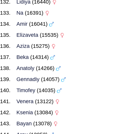
Lidiya
(16440)
Na
(16391)
Amir
(16041)
Elizaveta
(15535)
Aziza
(15275)
Beka
(14314)
Anatoly
(14266)
Gennadiy
(14057)
Timofey
(14035)
Venera
(13122)
Ksenia
(13084)
Bayan
(13078)