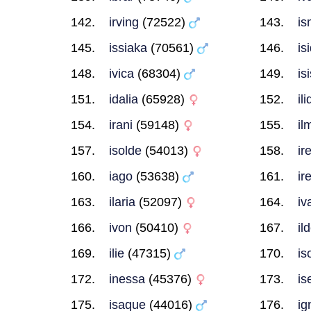
irving
(72522)
is
issiaka
(70561)
is
ivica
(68304)
is
idalia
(65928)
ili
irani
(59148)
il
isolde
(54013)
ir
iago
(53638)
ir
ilaria
(52097)
iv
ivon
(50410)
il
ilie
(47315)
is
inessa
(45376)
is
isaque
(44016)
ig