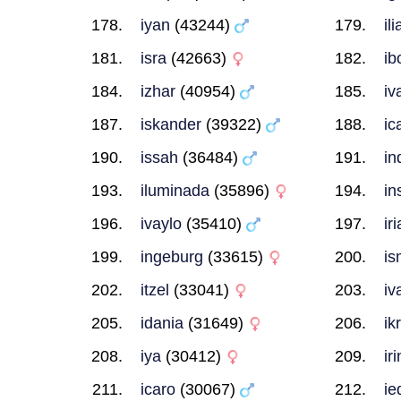
iyan
(43244)
ili
isra
(42663)
ib
izhar
(40954)
iv
iskander
(39322)
ic
issah
(36484)
in
iluminada
(35896)
in
ivaylo
(35410)
iri
ingeburg
(33615)
i
itzel
(33041)
iv
idania
(31649)
ik
iya
(30412)
ir
icaro
(30067)
ie