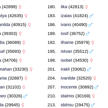
a
(42899)
ilka
(42813)
olya
(42635)
izaias
(41824)
anilda
(40915)
ivano
(40490)
a
(39303)
iosif
(36752)
dia
(36089)
ilhame
(35979)
saf
(35693)
istvan
(35512)
a
(34706)
isobel
(34530)
smahan
(33230)
irakli
(33062)
ania
(32887)
ivanilde
(32520)
ran
(31102)
inocente
(30892)
ineo
(30326)
idalmis
(30169)
da
(29945)
iddrisu
(29475)