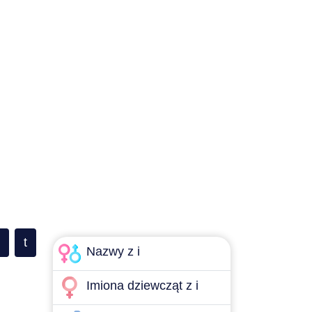
t
Nazwy z i
Imiona dziewcząt z i