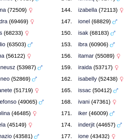
ma
(72509)
izabella
(72113)
idra
(69469)
ionel
(68829)
is
(68233)
isak
(68183)
dio
(63503)
ibra
(60906)
ma
(56122)
itamar
(55089)
eneusz
(53987)
iraida
(53717)
eneo
(52869)
isabelly
(52438)
anete
(51719)
issac
(50412)
defonso
(49065)
ivani
(47361)
olina
(46485)
iker
(46009)
ela
(45149)
inderjit
(44657)
nazio
(43581)
ione
(43432)