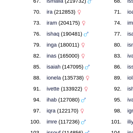
ismaila
(219732)
is
ira
(212853)
io
iram
(204175)
i
ishaq
(190481)
is
inga
(180011)
is
inas
(165000)
iv
isaiah
(147095)
is
ionela
(135738)
io
ivette
(133922)
is
ihab
(127080)
iv
iqra
(122170)
ig
imre
(117236)
ili
issouf
(114856)
in