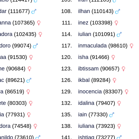
dar
(111677)
ilhan
(110143)
anna
(107365)
inez
(103398)
adora
(102435)
iulian
(101091)
idoro
(99074)
inmaculada
(98610)
raa
(91530)
isha
(91466)
ine
(90684)
ibtissam
(90657)
ac
(89621)
ikbal
(89284)
ra
(86519)
inocencia
(83307)
ete
(80303)
idalina
(79407)
ia
(77931)
iain
(77330)
idora
(74548)
iuliana
(73923)
anildo
(73610)
ishtiaq
(73277)