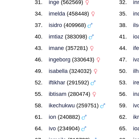
inge
(562569)
in
imelda
(458448)
in
isidro
(409968)
il
imtiaz
(383098)
io
imane
(357281)
if
ingeborg
(330643)
iv
isabella
(324032)
il
iftikhar
(291592)
ir
ibtisam
(280474)
in
ikechukwu
(259751)
iv
ion
(240882)
ik
ivo
(234904)
io