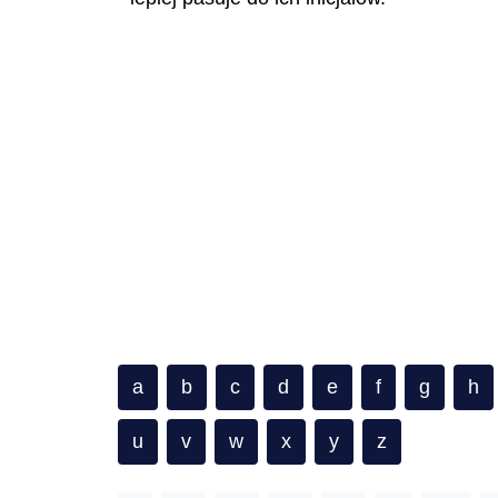
a
b
c
d
e
f
g
h
u
v
w
x
y
z