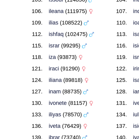
ileana
(111975)
in
ilias
(108522)
io
ishfaq
(102475)
is
israr
(99295)
is
iza
(93873)
is
iraci
(91290)
ir
iliana
(89818)
is
inam
(88735)
ia
ivonete
(81157)
iv
iliyas
(78570)
iul
iveta
(76429)
is
ibrar
(73740)
iv