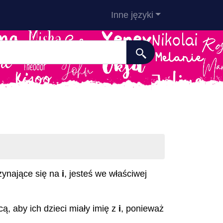
Inne języki
zynające się na
i
, jesteś we właściwej
cą, aby ich dzieci miały imię z
i
, ponieważ