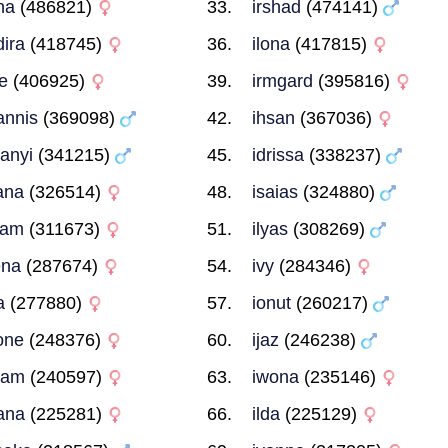
na
(486821)
irshad
(474141)
dira
(418745)
ilona
(417815)
se
(406925)
irmgard
(395816)
annis
(369098)
ihsan
(367036)
eanyi
(341215)
idrissa
(338237)
ana
(326514)
isaias
(324880)
ham
(311673)
ilyas
(308269)
ena
(287674)
ivy
(284346)
a
(277880)
ionut
(260217)
one
(248376)
ijaz
(246238)
ram
(240597)
iwona
(235146)
ana
(225281)
ilda
(225129)