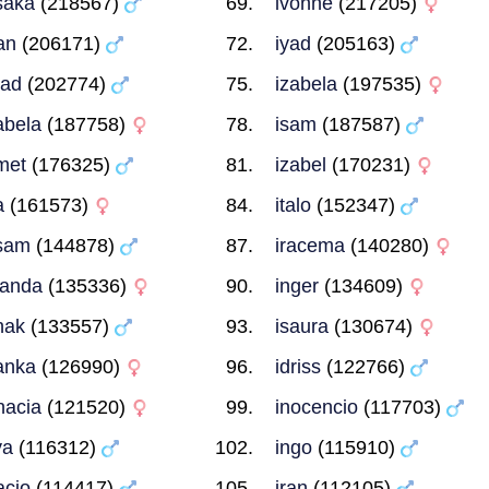
saka
(218567)
ivonne
(217205)
an
(206171)
iyad
(205163)
mad
(202774)
izabela
(197535)
abela
(187758)
isam
(187587)
met
(176325)
izabel
(170231)
a
(161573)
italo
(152347)
sam
(144878)
iracema
(140280)
landa
(135336)
inger
(134609)
hak
(133557)
isaura
(130674)
anka
(126990)
idriss
(122766)
nacia
(121520)
inocencio
(117703)
ya
(116312)
ingo
(115910)
acio
(114417)
iran
(112105)