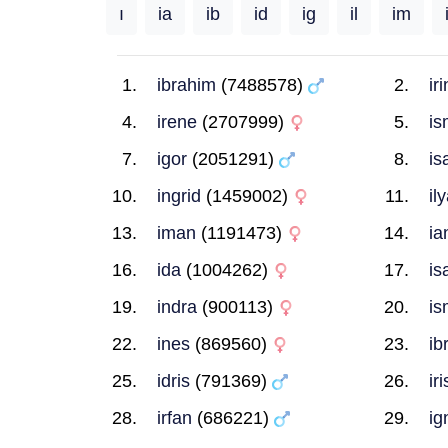
ı
ia
ib
id
ig
il
im
ibrahim
(7488578)
ir
irene
(2707999)
is
igor
(2051291)
is
ingrid
(1459002)
il
iman
(1191473)
ia
ida
(1004262)
is
indra
(900113)
is
ines
(869560)
ib
idris
(791369)
iri
irfan
(686221)
ig