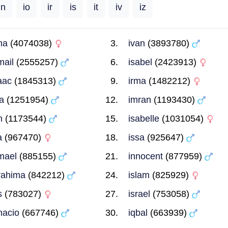
in
io
ir
is
it
iv
iz
ina
(4074038)
ivan
(3893780)
mail
(2555257)
isabel
(2423913)
aac
(1845313)
irma
(1482212)
ya
(1251954)
imran
(1193430)
n
(1173544)
isabelle
(1031054)
a
(967470)
issa
(925647)
mael
(885155)
innocent
(877959)
rahima
(842212)
islam
(825929)
s
(783027)
israel
(753058)
nacio
(667746)
iqbal
(663939)