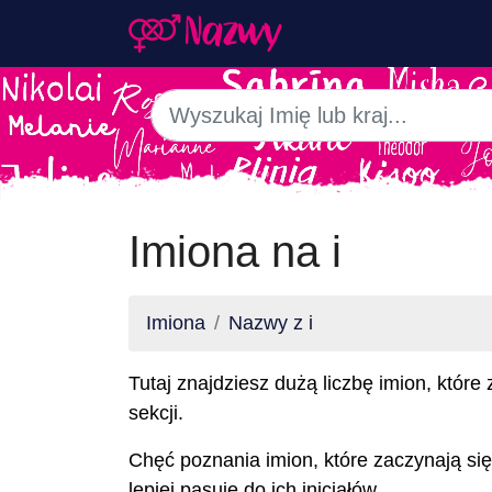
Imiona na i
Imiona
Nazwy z i
Tutaj znajdziesz dużą liczbę imion, które 
sekcji.
Chęć poznania imion, które zaczynają się
lepiej pasuje do ich inicjałów.