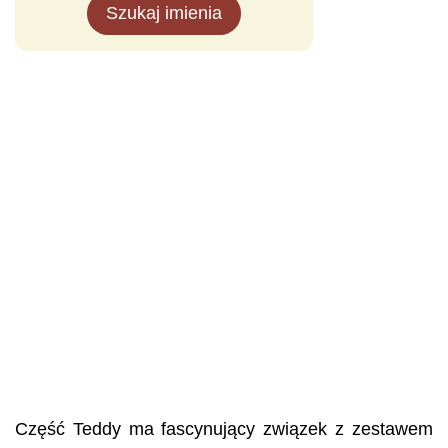
Szukaj imienia
Część Teddy ma fascynujący związek z zestawem