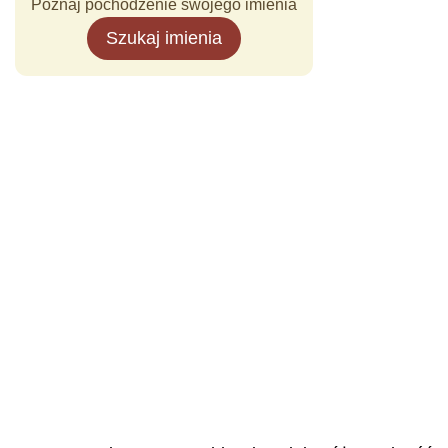
Poznaj pochodzenie swojego imienia
Szukaj imienia