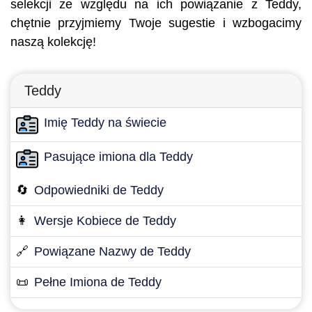
selekcji ze względu na ich powiązanie z Teddy,
chętnie przyjmiemy Twoje sugestie i wzbogacimy
naszą kolekcję!
Teddy
Imię Teddy na świecie
Pasujące imiona dla Teddy
🔄
Odpowiedniki de Teddy
👩
Wersje Kobiece de Teddy
🔗
Powiązane Nazwy de Teddy
📜
Pełne Imiona de Teddy