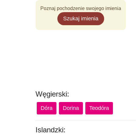
Poznaj pochodzenie swojego imienia
Szukaj imienia
Węgierski:
Dóra
Dorina
Teodóra
Islandzki: