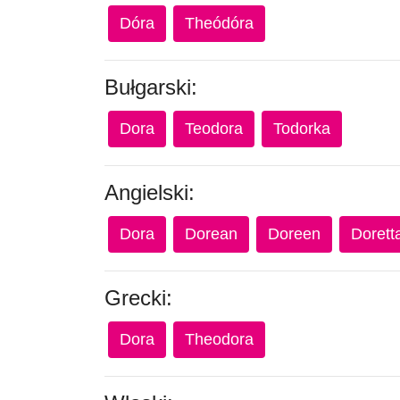
Dóra
Theódóra
Bułgarski:
Dora
Teodora
Todorka
Angielski:
Dora
Dorean
Doreen
Dorett
Grecki:
Dora
Theodora