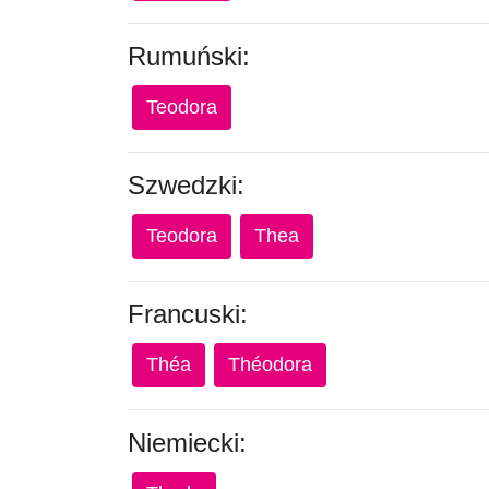
Rumuński:
Teodora
Szwedzki:
Teodora
Thea
Francuski:
Théa
Théodora
Niemiecki: