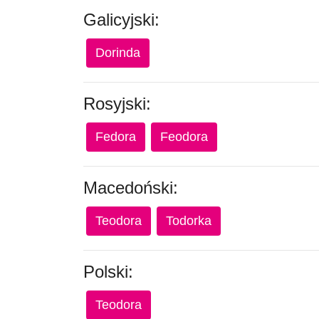
Galicyjski:
Dorinda
Rosyjski:
Fedora
Feodora
Macedoński:
Teodora
Todorka
Polski:
Teodora