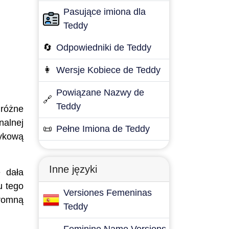
Pasujące imiona dla
Teddy
🔄
Odpowiedniki de Teddy
👩
Wersje Kobiece de Teddy
Powiązane Nazwy de
🔗
Teddy
 różne
nalnej
📜
Pełne Imiona de Teddy
zykową
Inne języki
e dała
u tego
Versiones Femeninas
romną
Teddy