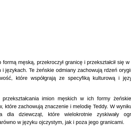
 formą męską, przekroczył granicę i przekształcił się w
h i językach. Te żeńskie odmiany zachowują rdzeń orygi
wość, które współgrają ze specyfiką kulturową i ję
 przekształcania imion męskich w ich formy żeński
w, które zachowują znaczenie i melodię Teddy. W wynik
a dla dziewcząt, które wielokrotnie zyskiwały og
równo w języku ojczystym, jak i poza jego granicami.