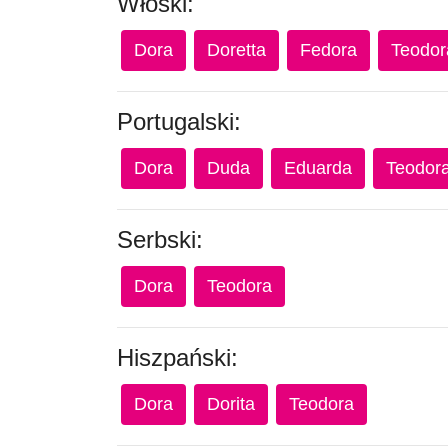
Włoski:
Dora
Doretta
Fedora
Teodor
Portugalski:
Dora
Duda
Eduarda
Teodor
Serbski:
Dora
Teodora
Hiszpański:
Dora
Dorita
Teodora