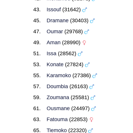
Issouf
(31642)
Dramane
(30403)
Oumar
(29768)
Aman
(28990)
Issa
(28562)
Konate
(27824)
Karamoko
(27386)
Doumbia
(26163)
Zoumana
(25581)
Ousmane
(24497)
Fatouma
(22853)
Tiemoko
(22320)