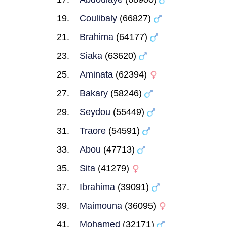
Coulibaly
(66827)
Brahima
(64177)
Siaka
(63620)
Aminata
(62394)
Bakary
(58246)
Seydou
(55449)
Traore
(54591)
Abou
(47713)
Sita
(41279)
Ibrahima
(39091)
Maimouna
(36095)
Mohamed
(32171)