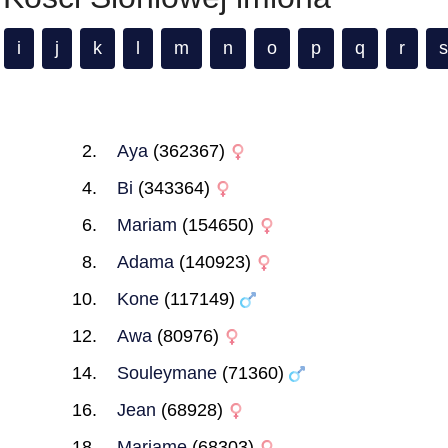
i
j
k
l
m
n
o
p
q
r
s
Aya
(362367)
Bi
(343364)
Mariam
(154650)
Adama
(140923)
Kone
(117149)
Awa
(80976)
Souleymane
(71360)
Jean
(68928)
Mariame
(68303)