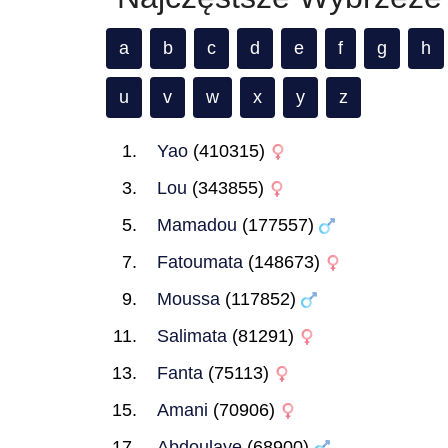
a
b
c
d
e
f
g
h
u
v
w
x
y
z
Yao
(410315)
Lou
(343855)
Mamadou
(177557)
Fatoumata
(148673)
Moussa
(117852)
Salimata
(81291)
Fanta
(75113)
Amani
(70906)
Abdoulaye
(68900)