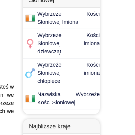
Słoniowej
Wybrzeże Kości
Słoniowej Imiona
Wybrzeże Kości
Słoniowej imiona
dziewcząt
Wybrzeże Kości
Słoniowej imiona
chłopięce
steś w
Nazwiska Wybrzeże
ion we
Kości Słoniowej
brzeże
ych we
Najbliższe kraje