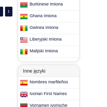
Burkinese Imiona
t
Ghana Imiona
Gwinea Imiona
Liberyjski Imiona
Malijski Imiona
Inne języki
Nombres marfileños
Ivorian First Names
Vornamen ivorische