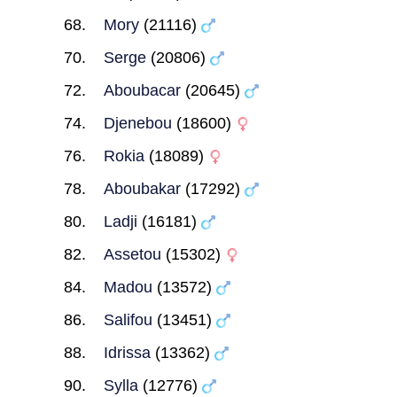
Mory
(21116)
Serge
(20806)
Aboubacar
(20645)
Djenebou
(18600)
Rokia
(18089)
Aboubakar
(17292)
Ladji
(16181)
Assetou
(15302)
Madou
(13572)
Salifou
(13451)
Idrissa
(13362)
Sylla
(12776)