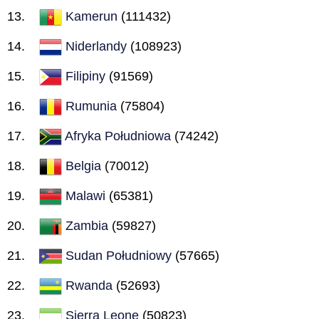
Kamerun
(111432)
Niderlandy
(108923)
Filipiny
(91569)
Rumunia
(75804)
Afryka Południowa
(74242)
Belgia
(70012)
Malawi
(65381)
Zambia
(59827)
Sudan Południowy
(57665)
Rwanda
(52693)
Sierra Leone
(50823)