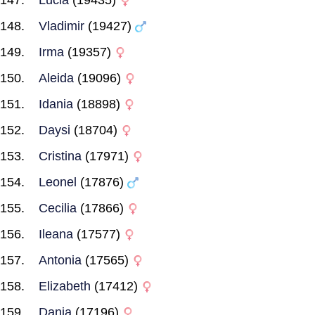
Lucia
(19435)
Vladimir
(19427)
Irma
(19357)
Aleida
(19096)
Idania
(18898)
Daysi
(18704)
Cristina
(17971)
Leonel
(17876)
Cecilia
(17866)
Ileana
(17577)
Antonia
(17565)
Elizabeth
(17412)
Dania
(17196)