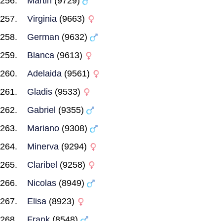
Martin
(9729)
Virginia
(9663)
German
(9632)
Blanca
(9613)
Adelaida
(9561)
Gladis
(9533)
Gabriel
(9355)
Mariano
(9308)
Minerva
(9294)
Claribel
(9258)
Nicolas
(8949)
Elisa
(8923)
Frank
(8548)