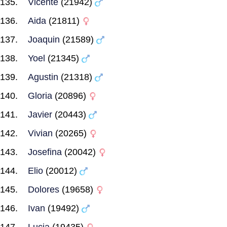
Vicente
(21942)
Aida
(21811)
Joaquin
(21589)
Yoel
(21345)
Agustin
(21318)
Gloria
(20896)
Javier
(20443)
Vivian
(20265)
Josefina
(20042)
Elio
(20012)
Dolores
(19658)
Ivan
(19492)