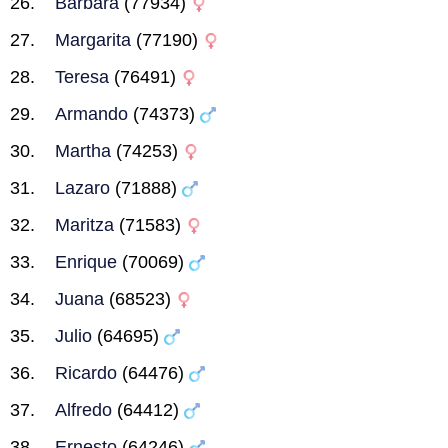
Barbara
(77934)
Margarita
(77190)
Teresa
(76491)
Armando
(74373)
Martha
(74253)
Lazaro
(71888)
Maritza
(71583)
Enrique
(70069)
Juana
(68523)
Julio
(64695)
Ricardo
(64476)
Alfredo
(64412)
Ernesto
(64246)