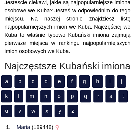
Jesteście ciekawi, jakie są najpopularniejsze imiona
osobowe we Kuba? Jesteś w odpowiednim do tego
miejscu. Na naszej stronie znajdziesz listę
najpopularniejszych imion we Kuba. Najczęściej we
Kuba to właśnie typowo Kubański imiona zajmują
pierwsze miejsca w rankingu najpopularniejszych
imion osobowych we Kuba.
Najczęstsze Kubański imiona
a
b
c
d
e
f
g
h
i
j
k
l
m
n
o
p
q
r
s
t
u
v
w
x
y
z
Maria
(189448)