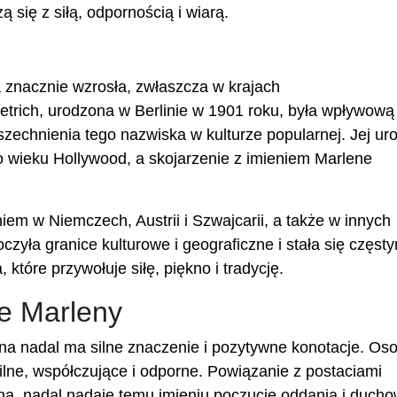
 się z siłą, odpornością i wiarą.
 znacznie wzrosła, zwłaszcza w krajach
etrich, urodzona w Berlinie w 1901 roku, była wpływową
szechnienia tego nazwiska w kulturze popularnej. Jej ur
ego wieku Hollywood, a skojarzenie z imieniem Marlene
em w Niemczech, Austrii i Szwajcarii, a także w innych
zyła granice kulturowe i geograficzne i stała się częst
tóre przywołuje siłę, piękno i tradycję.
e Marleny
na nadal ma silne znaczenie i pozytywne konotacje. Os
ilne, współczujące i odporne. Powiązanie z postaciami
ena, nadal nadaje temu imieniu poczucie oddania i ducho