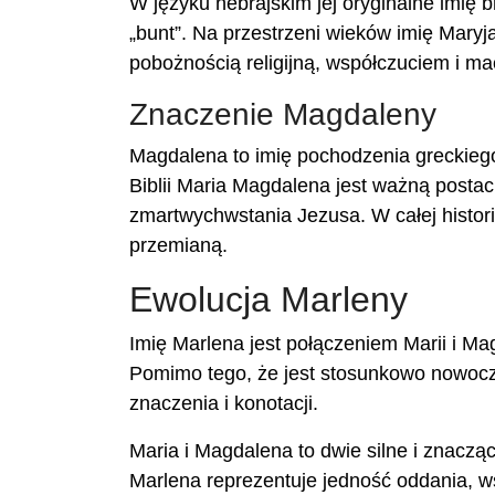
W języku hebrajskim jej oryginalne imię brzmiało מרים (Maryam), co oznacza „morze
„bunt”. Na przestrzeni wieków imię Maryja
pobożnością religijną, współczuciem i m
Znaczenie Magdaleny
Magdalena to imię pochodzenia greckiego,
Biblii Maria Magdalena jest ważną postac
zmartwychwstania Jezusa. W całej histor
przemianą.
Ewolucja Marleny
Imię Marlena jest połączeniem Marii i Mag
Pomimo tego, że jest stosunkowo nowocz
znaczenia i konotacji.
Maria i Magdalena to dwie silne i znaczące
Marlena reprezentuje jedność oddania, ws