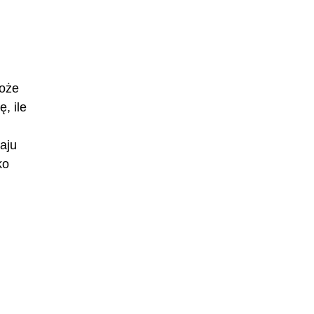
może
, ile
aju
ko