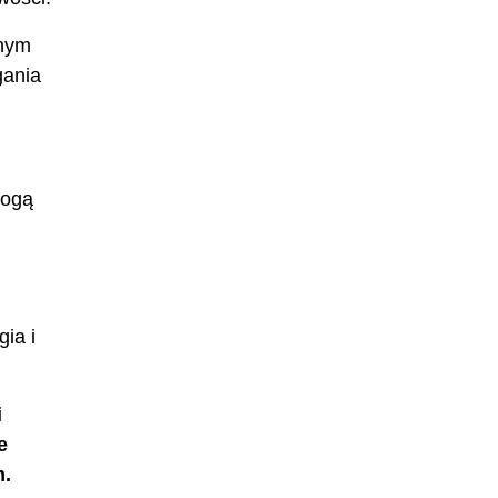
anym
gania
mogą
gia i
i
e
m.