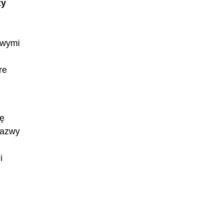
zy
owymi
re
ię
Nazwy
i