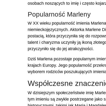
osobach noszących to imię i często kojarzą
Popularność Marleny
W XX wieku popularność imienia Marlena
niemieckojęzycznych. Aktorka Marlene Di
postacią, która przyczyniła się do rozpow
talent i charyzma uczyniły ją ikoną złot
przyczyniło się do jej atrakcyjności.
Dziś Marlena pozostaje popularnym imieni
krajach Europy. Jego popularność przekroc
wyborem rodziców poszukujących imienia, k
Współczesne znaczeni
W dzisiejszym społeczeństwie imię Marle
tym imieniu są zwykle postrzegane jako s
historycznymi, takimi jak Maria i Magdal