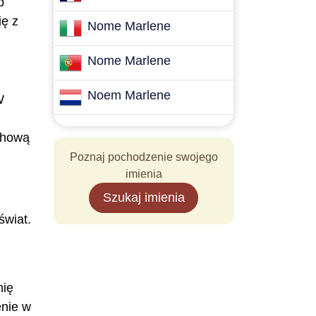
ię z
Nome Marlene
Nome Marlene
Noem Marlene
W
uchową
Poznaj pochodzenie swojego
imienia
Szukaj imienia
świat.
mię
enie w