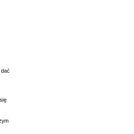
 dać
się
czym