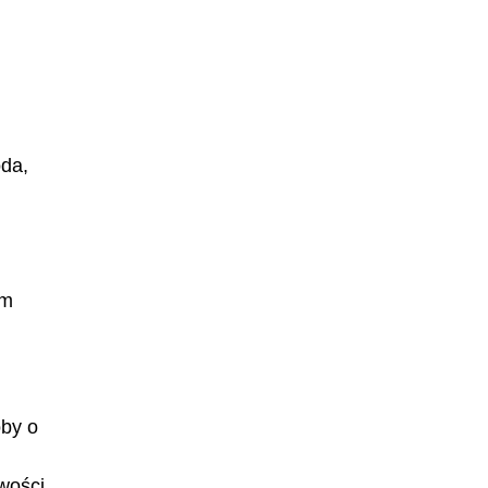
oda,
ym
oby o
wości.