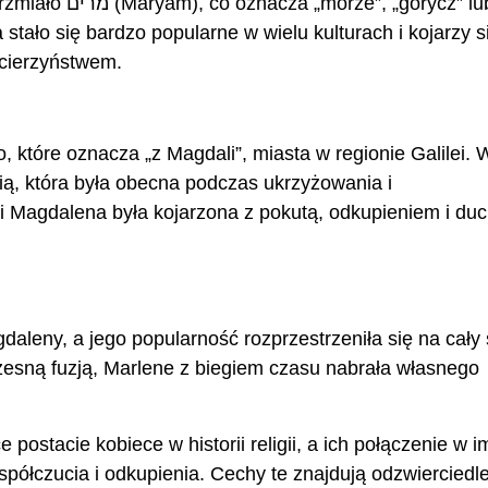
”, „gorycz” lub
 stało się bardzo popularne w wielu kulturach i kojarzy s
acierzyństwem.
 które oznacza „z Magdali”, miasta w regionie Galilei. 
ią, która była obecna podczas ukrzyżowania i
ii Magdalena była kojarzona z pokutą, odkupieniem i d
daleny, a jego popularność rozprzestrzeniła się na cały 
esną fuzją, Marlene z biegiem czasu nabrała własnego
 postacie kobiece w historii religii, a ich połączenie w i
półczucia i odkupienia. Cechy te znajdują odzwierciedl