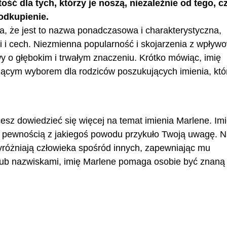
ość dla tych, którzy je noszą, niezależnie od tego, c
 odkupienie.
ia, że ​​jest to nazwa ponadczasowa i charakterystyczna,
 i cech. Niezmienna popularność i skojarzenia z wpływ
y o głębokim i trwałym znaczeniu. Krótko mówiąc, imię
zącym wyborem dla rodziców poszukujących imienia, któ
cesz dowiedzieć się więcej na temat imienia Marlene. Im
z pewnością z jakiegoś powodu przykuło Twoją uwagę. 
wyróżniają człowieka spośród innych, zapewniając mu
ub nazwiskami, imię Marlene pomaga osobie być znaną 