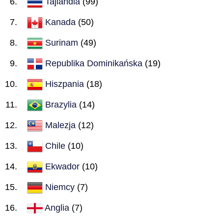
Tajlandia
(99)
Kanada
(50)
Surinam
(49)
Republika Dominikańska
(19)
Hiszpania
(18)
Brazylia
(14)
Malezja
(12)
Chile
(10)
Ekwador
(10)
Niemcy
(7)
Anglia
(7)