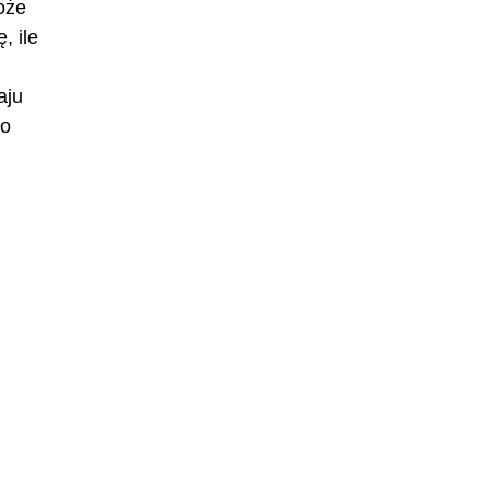
oże
, ile
aju
ko