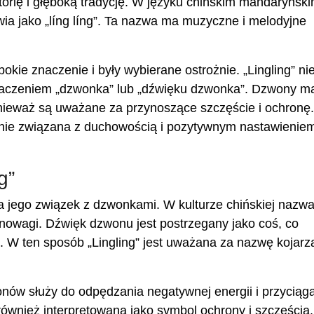
istorię i głęboką tradycję. W języku chińskim mandaryńsk
wia jako „líng líng”. Ta nazwa ma muzyczne i melodyjne
kie znaczenie i były wybierane ostrożnie. „Lingling” nie
znaczeniem „dzwonka” lub „dźwięku dzwonka”. Dzwony m
ponieważ są uważane za przynoszące szczęście i ochronę.
alnie związana z duchowością i pozytywnym nastawienie
g”
a jego związek z dzwonkami. W kulturze chińskiej nazwa
ównowagi. Dźwięk dzwonu jest postrzegany jako coś, co
. W ten sposób „Lingling” jest uważana za nazwę kojarz
onów służy do odpędzania negatywnej energii i przyciąg
 również interpretowana jako symbol ochrony i szczęścia.