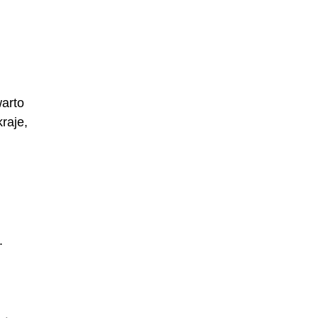
warto
raje,
.