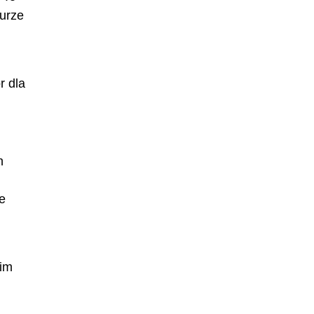
turze
r dla
h
e
kim