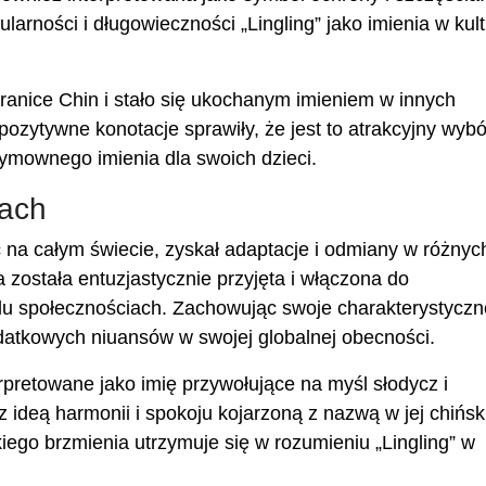
arności i długowieczności „Lingling” jako imienia w kul
granice Chin i stało się ukochanym imieniem w innych
pozytywne konotacje sprawiły, że jest to atrakcyjny wybó
ymownego imienia dla swoich dzieci.
rach
ć na całym świecie, zyskał adaptacje i odmiany w różnyc
 została entuzjastycznie przyjęta i włączona do
u społecznościach. Zachowując swoje charakterystyczn
odatkowych niuansów w swojej globalnej obecności.
terpretowane jako imię przywołujące na myśl słodycz i
z ideą harmonii i spokoju kojarzoną z nazwą w jej chińs
ego brzmienia utrzymuje się w rozumieniu „Lingling” w