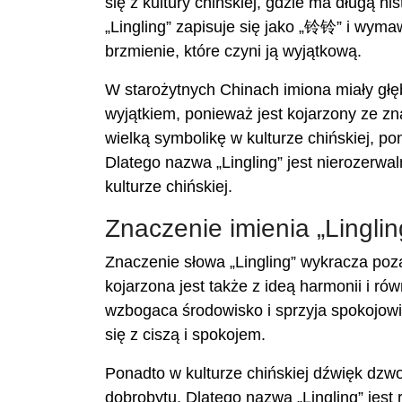
się z kultury chińskiej, gdzie ma długą h
„Lingling” zapisuje się jako „铃铃” i wyma
brzmienie, które czyni ją wyjątkową.
W starożytnych Chinach imiona miały głębo
wyjątkiem, ponieważ jest kojarzony ze 
wielką symbolikę w kulturze chińskiej, 
Dlatego nazwa „Lingling” jest nierozerw
kulturze chińskiej.
Znaczenie imienia „Linglin
Znaczenie słowa „Lingling” wykracza poz
kojarzona jest także z ideą harmonii i r
wzbogaca środowisko i sprzyja spokojowi
się z ciszą i spokojem.
Ponadto w kulturze chińskiej dźwięk dzw
dobrobytu. Dlatego nazwa „Lingling” jest