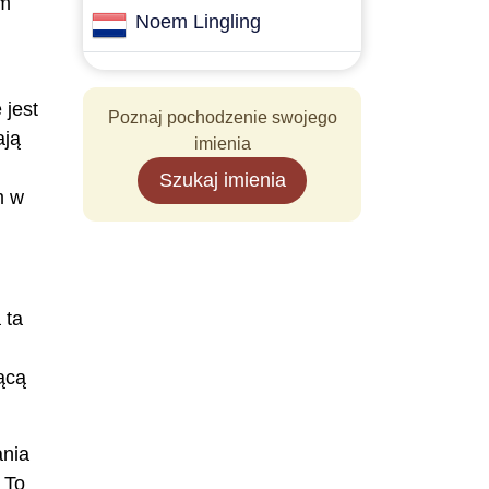
im
Noem Lingling
 jest
Poznaj pochodzenie swojego
ają
imienia
Szukaj imienia
m w
 ta
ącą
ania
 To