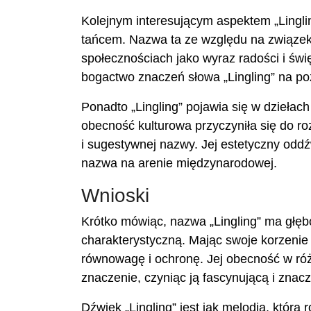
Kolejnym interesującym aspektem „Linglin
tańcem. Nazwa ta ze względu na związek
społecznościach jako wyraz radości i świ
bogactwo znaczeń słowa „Lingling” na po
Ponadto „Lingling” pojawia się w dziełach
obecność kulturowa przyczyniła się do ro
i sugestywnej nazwy. Jej estetyczny oddźw
nazwa na arenie międzynarodowej.
Wnioski
Krótko mówiąc, nazwa „Lingling” ma głębo
charakterystyczną. Mając swoje korzenie w
równowagę i ochronę. Jej obecność w różn
znaczenie, czyniąc ją fascynującą i znac
Dźwięk „Lingling” jest jak melodia, która