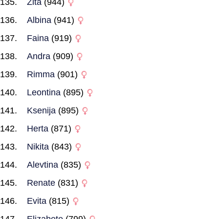
Zita
(944)
Albina
(941)
Faina
(919)
Andra
(909)
Rimma
(901)
Leontina
(895)
Ksenija
(895)
Herta
(871)
Nikita
(843)
Alevtina
(835)
Renate
(831)
Evita
(815)