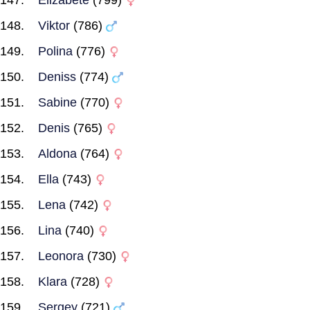
Elizabete
(799)
Viktor
(786)
Polina
(776)
Deniss
(774)
Sabine
(770)
Denis
(765)
Aldona
(764)
Ella
(743)
Lena
(742)
Lina
(740)
Leonora
(730)
Klara
(728)
Sergey
(721)