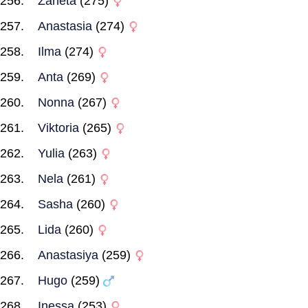
Zaneta
(275)
Anastasia
(274)
Ilma
(274)
Anta
(269)
Nonna
(267)
Viktoria
(265)
Yulia
(263)
Nela
(261)
Sasha
(260)
Lida
(260)
Anastasiya
(259)
Hugo
(259)
Inessa
(253)