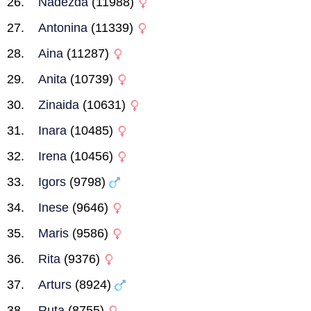
Nadezda
(11988)
Antonina
(11339)
Aina
(11287)
Anita
(10739)
Zinaida
(10631)
Inara
(10485)
Irena
(10456)
Igors
(9798)
Inese
(9646)
Maris
(9586)
Rita
(9376)
Arturs
(8924)
Ruta
(8755)