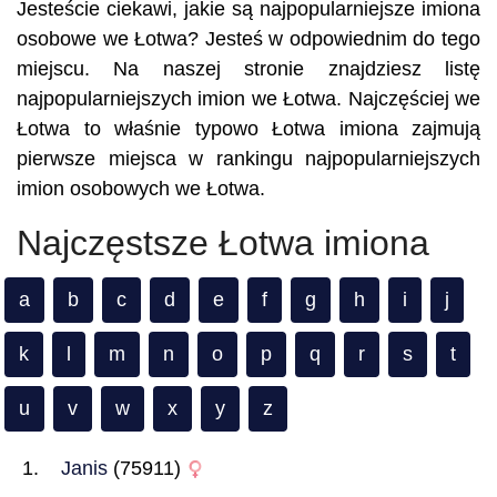
Jesteście ciekawi, jakie są najpopularniejsze imiona
osobowe we Łotwa? Jesteś w odpowiednim do tego
miejscu. Na naszej stronie znajdziesz listę
najpopularniejszych imion we Łotwa. Najczęściej we
Łotwa to właśnie typowo Łotwa imiona zajmują
pierwsze miejsca w rankingu najpopularniejszych
imion osobowych we Łotwa.
Najczęstsze Łotwa imiona
a
b
c
d
e
f
g
h
i
j
k
l
m
n
o
p
q
r
s
t
u
v
w
x
y
z
Janis
(75911)