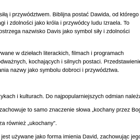
siłą i przywództwem. Biblijna postać Dawida, od którego
i i zdolności jako króla i przywódcy ludu Izraela. To
ostrzega nazwisko Davis jako symbol siły i zdolności
ywane w dziełach literackich, filmach i programach
odważnych, kochających i silnych postaci. Przedstawieni
ania nazwy jako symbolu dobroci i przywództwa.
ykach i kulturach. Do najpopularniejszych odmian należ
zachowuje to samo znaczenie słowa „kochany przez Bog
za również „ukochany”.
jest używane jako forma imienia David, zachowując jeg