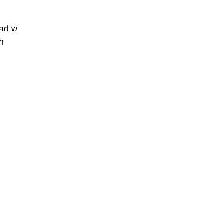
ład w
ch