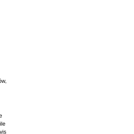
ów,
e
ile
vis