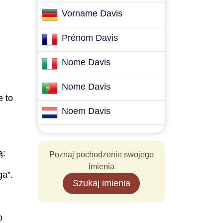
Vorname Davis
Prénom Davis
Nome Davis
Nome Davis
e to
Noem Davis
ą:
Poznaj pochodzenie swojego
imienia
a”.
Szukaj imienia
o