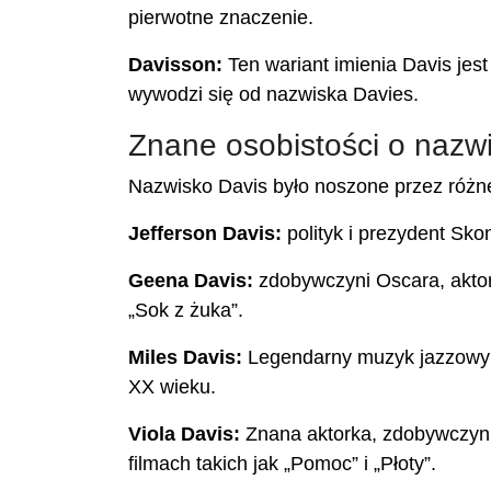
pierwotne znaczenie.
Davisson:
Ten wariant imienia Davis jes
wywodzi się od nazwiska Davies.
Znane osobistości o nazw
Nazwisko Davis było noszone przez różne z
Jefferson Davis:
polityk i prezydent Sk
Geena Davis:
zdobywczyni Oscara, aktork
„Sok z żuka”.
Miles Davis:
Legendarny muzyk jazzowy i
XX wieku.
Viola Davis:
Znana aktorka, zdobywczyni
filmach takich jak „Pomoc” i „Płoty”.