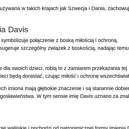
używana w takich krajach jak Szwecja i Dania, zachowu
ia Davis
symbolizuje połączenie z boską miłością i ochroną.
sugeruje szczególny związek z boskością, nadając temu
s dla swoich dzieci, robią to z zamiarem przekazania tej
zieci będą dorastać, czując miłość i ochronę wszechświat
ch imiona mają głębokie znaczenie i są starannie dobie
ogosławieństwa. W tym sensie imię Davis uznano za zna
 walijskie i pochodzi od patronimicznej formy imienia 