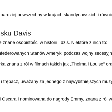
t bardziej powszechny w krajach skandynawskich i równi
isku Davis
nane osobistości w historii i dziś. Niektóre z nich to:
onfederowanych Stanów Ameryki podczas wojny secesyjn
a znana z ról w filmach takich jak „Thelma i Louise” or
 trębacz, uważany za jednego z najwybitniejszych mu
 Oscara i nominowana do nagrody Emmy, znana z ról w