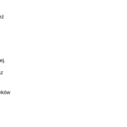
eż
ej.
az
zyków