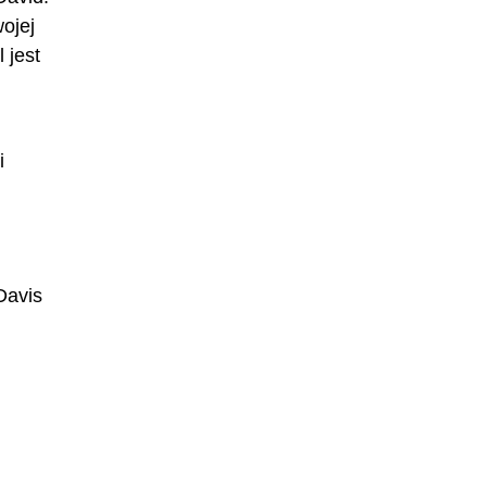
ojej
 jest
m
i
Davis