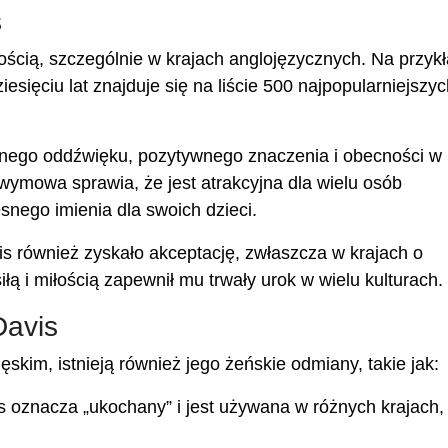
s
ością, szczególnie w krajach anglojęzycznych. Na przyk
esięciu lat znajduje się na liście 500 najpopularniejszy
cznego oddźwięku, pozytywnego znaczenia i obecności w
wymowa sprawia, że ​​jest atrakcyjna dla wielu osób
nego imienia dla swoich dzieci.
s również zyskało akceptację, zwłaszcza w krajach o
ą i miłością zapewnił mu trwały urok w wielu kulturach.
Davis
skim, istnieją również jego żeńskie odmiany, takie jak:
 oznacza „ukochany” i jest używana w różnych krajach,