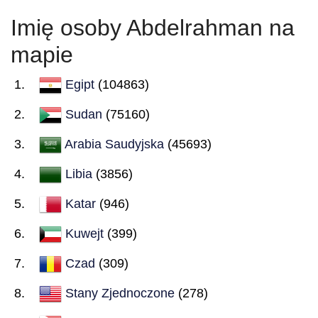
Imię osoby Abdelrahman na
mapie
Egipt
(104863)
Sudan
(75160)
Arabia Saudyjska
(45693)
Libia
(3856)
Katar
(946)
Kuwejt
(399)
Czad
(309)
Stany Zjednoczone
(278)