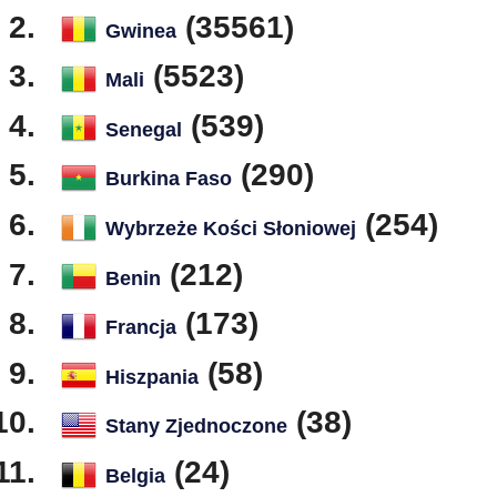
(35561)
Gwinea
(5523)
Mali
(539)
Senegal
(290)
Burkina Faso
(254)
Wybrzeże Kości Słoniowej
(212)
Benin
(173)
Francja
(58)
Hiszpania
(38)
Stany Zjednoczone
(24)
Belgia