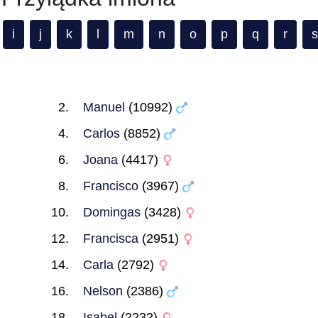
i
j
k
l
m
n
o
p
q
r
s
Manuel
(10992)
Carlos
(8852)
Joana
(4417)
Francisco
(3967)
Domingas
(3428)
Francisca
(2951)
Carla
(2792)
Nelson
(2386)
Isabel
(2232)