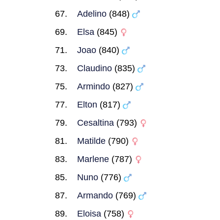
Adelino
(848)
Elsa
(845)
Joao
(840)
Claudino
(835)
Armindo
(827)
Elton
(817)
Cesaltina
(793)
Matilde
(790)
Marlene
(787)
Nuno
(776)
Armando
(769)
Eloisa
(758)