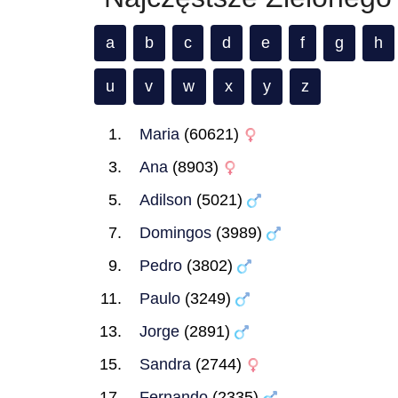
a
b
c
d
e
f
g
h
u
v
w
x
y
z
Maria
(60621)
Ana
(8903)
Adilson
(5021)
Domingos
(3989)
Pedro
(3802)
Paulo
(3249)
Jorge
(2891)
Sandra
(2744)
Fernando
(2335)