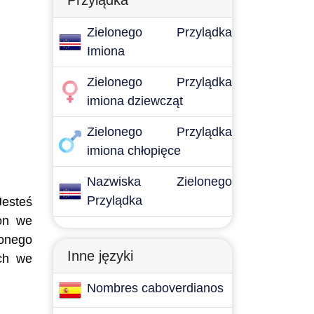
Przylądka
Zielonego Przylądka
Imiona
Zielonego Przylądka
imiona dziewcząt
Zielonego Przylądka
imiona chłopięce
Nazwiska Zielonego
Przylądka
Jesteś
ion we
lonego
Inne języki
ych we
Nombres caboverdianos