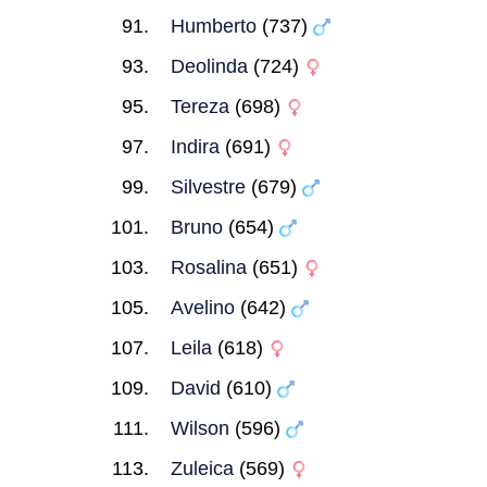
Humberto
(737)
Deolinda
(724)
Tereza
(698)
Indira
(691)
Silvestre
(679)
Bruno
(654)
Rosalina
(651)
Avelino
(642)
Leila
(618)
David
(610)
Wilson
(596)
Zuleica
(569)