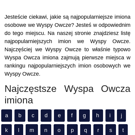
Jesteście ciekawi, jakie są najpopularniejsze imiona
osobowe we Wyspy Owcze? Jesteś w odpowiednim
do tego miejscu. Na naszej stronie znajdziesz listę
najpopularniejszych imion we Wyspy Owcze.
Najczęściej we Wyspy Owcze to właśnie typowo
Wyspa Owcza imiona zajmują pierwsze miejsca w
rankingu najpopularniejszych imion osobowych we
Wyspy Owcze.
Najczęstsze Wyspa Owcza
imiona
a
b
c
d
e
f
g
h
i
j
k
l
m
n
o
p
q
r
s
t