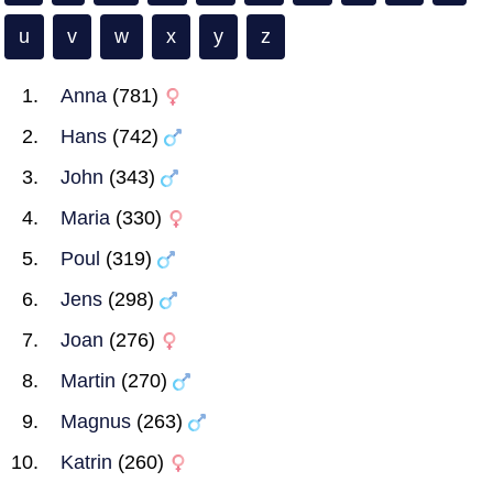
u
v
w
x
y
z
Anna
(781)
Hans
(742)
John
(343)
Maria
(330)
Poul
(319)
Jens
(298)
Joan
(276)
Martin
(270)
Magnus
(263)
Katrin
(260)