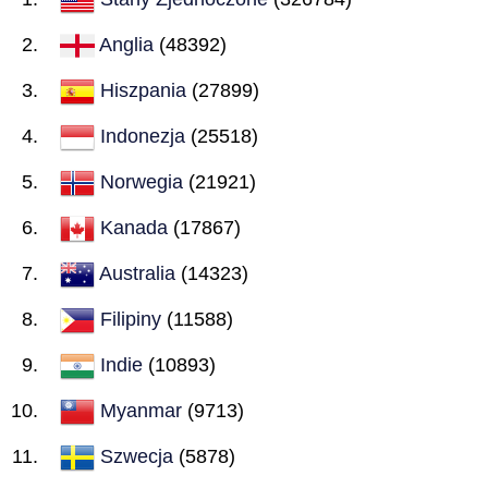
Anglia
(48392)
Hiszpania
(27899)
Indonezja
(25518)
Norwegia
(21921)
Kanada
(17867)
Australia
(14323)
Filipiny
(11588)
Indie
(10893)
Myanmar
(9713)
Szwecja
(5878)