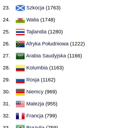
Szkocja
(1763)
Walia
(1748)
Tajlandia
(1280)
Afryka Południowa
(1222)
Arabia Saudyjska
(1166)
Kolumbia
(1163)
Rosja
(1162)
Niemcy
(969)
Malezja
(955)
Francja
(799)
Brazylia
(759)