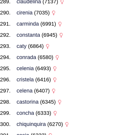
claudelina
(7137)
cirenia
(7035)
carminda
(6991)
constanta
(6945)
caty
(6864)
conrada
(6580)
celenia
(6493)
cristela
(6416)
celena
(6407)
castorina
(6345)
concha
(6333)
chiquinquira
(6270)