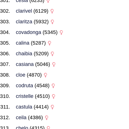
cesia
(6233)
clarivel
(6129)
claritza
(5932)
covadonga
(5345)
calina
(5287)
chaibia
(5209)
casiana
(5046)
cloe
(4870)
codruta
(4548)
cristelle
(4510)
castula
(4414)
ceila
(4386)
chelo
(4315)