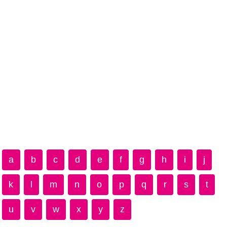
a
b
c
d
e
f
g
h
i
j
k
l
m
n
o
p
q
r
s
t
u
v
w
x
y
z