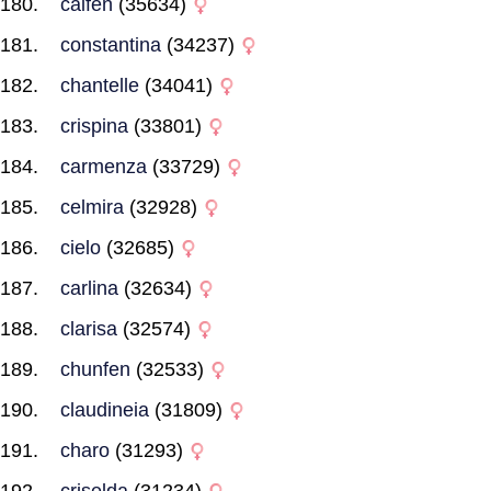
caifen
(35634)
constantina
(34237)
chantelle
(34041)
crispina
(33801)
carmenza
(33729)
celmira
(32928)
cielo
(32685)
carlina
(32634)
clarisa
(32574)
chunfen
(32533)
claudineia
(31809)
charo
(31293)