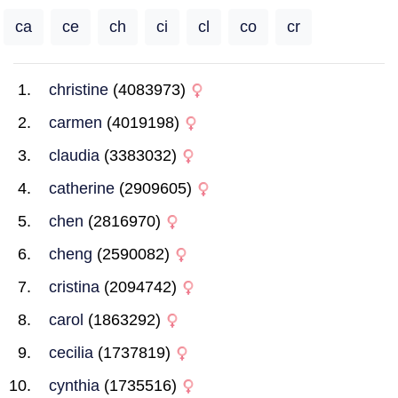
ca
ce
ch
ci
cl
co
cr
christine
(4083973)
carmen
(4019198)
claudia
(3383032)
catherine
(2909605)
chen
(2816970)
cheng
(2590082)
cristina
(2094742)
carol
(1863292)
cecilia
(1737819)
cynthia
(1735516)