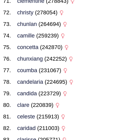
clementine
(278843)
christy
(278054)
chunlan
(264694)
camille
(259239)
concetta
(242870)
chunxiang
(242252)
coumba
(231067)
candelaria
(224695)
candida
(223729)
clare
(220839)
celeste
(215913)
caridad
(211003)
clarisse
(205771)