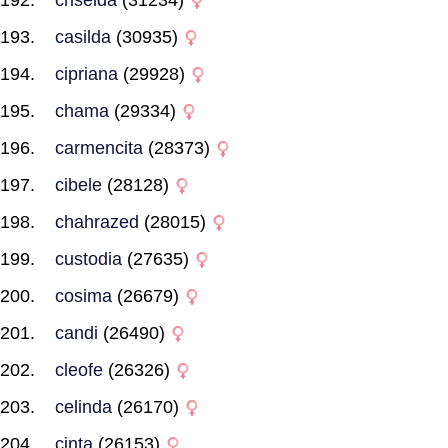
criselda
(31234)
casilda
(30935)
cipriana
(29928)
chama
(29334)
carmencita
(28373)
cibele
(28128)
chahrazed
(28015)
custodia
(27635)
cosima
(26679)
candi
(26490)
cleofe
(26326)
celinda
(26170)
cinta
(26153)