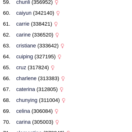
chunli
(356952)
caiyun
(342140)
carrie
(338421)
carine
(336520)
cristiane
(333642)
cuiping
(327195)
cruz
(317824)
charlene
(313383)
caterina
(312805)
chunying
(311004)
celina
(306084)
carina
(305003)