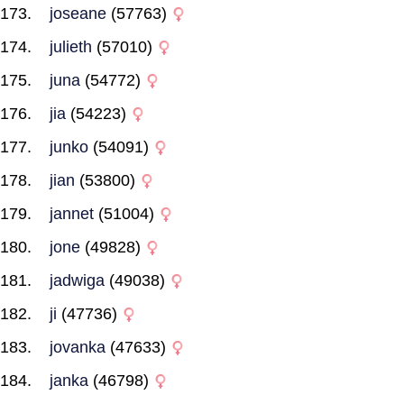
joseane
(57763)
julieth
(57010)
juna
(54772)
jia
(54223)
junko
(54091)
jian
(53800)
jannet
(51004)
jone
(49828)
jadwiga
(49038)
ji
(47736)
jovanka
(47633)
janka
(46798)