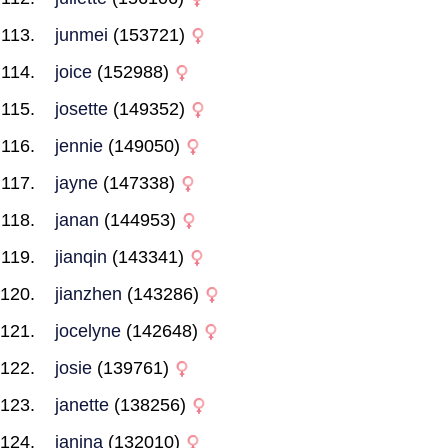
junmei
(153721)
joice
(152988)
josette
(149352)
jennie
(149050)
jayne
(147338)
janan
(144953)
jianqin
(143341)
jianzhen
(143286)
jocelyne
(142648)
josie
(139761)
janette
(138256)
janina
(132010)