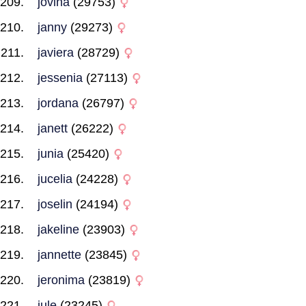
jovina
(29753)
janny
(29273)
javiera
(28729)
jessenia
(27113)
jordana
(26797)
janett
(26222)
junia
(25420)
jucelia
(24228)
joselin
(24194)
jakeline
(23903)
jannette
(23845)
jeronima
(23819)
jule
(23245)