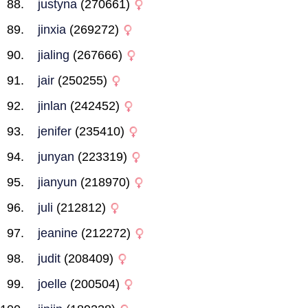
justyna
(270661)
jinxia
(269272)
jialing
(267666)
jair
(250255)
jinlan
(242452)
jenifer
(235410)
junyan
(223319)
jianyun
(218970)
juli
(212812)
jeanine
(212272)
judit
(208409)
joelle
(200504)