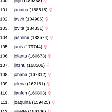
jinjin
(189238)
janaina
(188618)
jasvir
(184986)
jovita
(184331)
jasmine
(183574)
janis
(179744)
jolanta
(169673)
jinzhu
(168506)
johana
(167312)
jelena
(162181)
jianfen
(160803)
joaquina
(159425)
juliette
(156106)