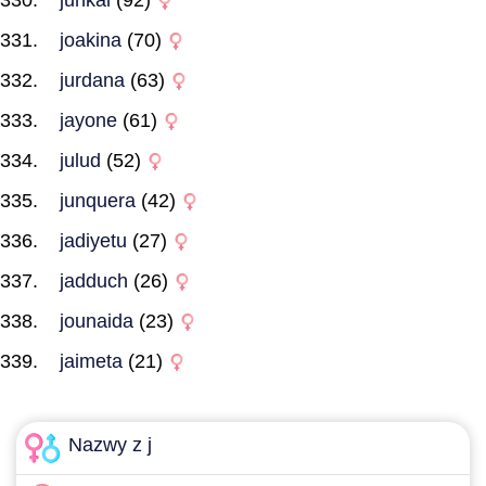
junkal
(92)
joakina
(70)
jurdana
(63)
jayone
(61)
julud
(52)
junquera
(42)
jadiyetu
(27)
jadduch
(26)
jounaida
(23)
jaimeta
(21)
Nazwy z j