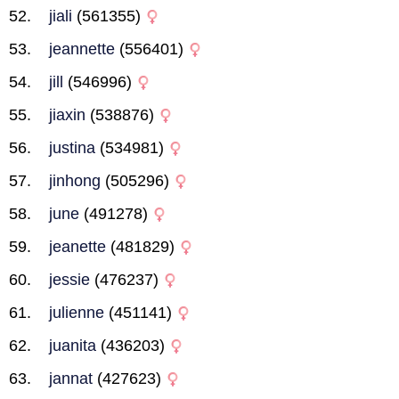
jiali
(561355)
jeannette
(556401)
jill
(546996)
jiaxin
(538876)
justina
(534981)
jinhong
(505296)
june
(491278)
jeanette
(481829)
jessie
(476237)
julienne
(451141)
juanita
(436203)
jannat
(427623)