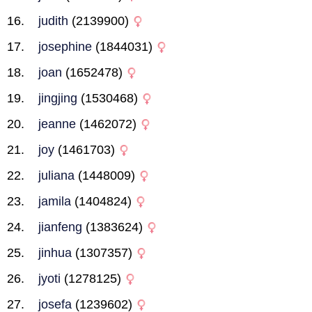
judith
(2139900)
josephine
(1844031)
joan
(1652478)
jingjing
(1530468)
jeanne
(1462072)
joy
(1461703)
juliana
(1448009)
jamila
(1404824)
jianfeng
(1383624)
jinhua
(1307357)
jyoti
(1278125)
josefa
(1239602)