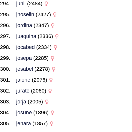
junli
(2484)
jhoselin
(2427)
jordina
(2347)
juaquina
(2336)
jocabed
(2334)
josepa
(2285)
jesabel
(2278)
jaione
(2076)
jurate
(2060)
jorja
(2005)
josune
(1896)
jenara
(1857)