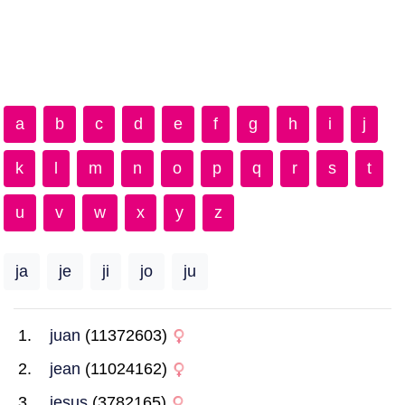
a
b
c
d
e
f
g
h
i
j
k
l
m
n
o
p
q
r
s
t
u
v
w
x
y
z
ja
je
ji
jo
ju
juan
(11372603)
jean
(11024162)
jesus
(3782165)