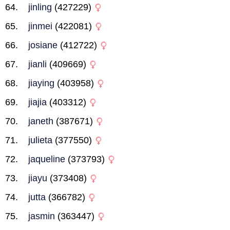
jinling
(427229)
jinmei
(422081)
josiane
(412722)
jianli
(409669)
jiaying
(403958)
jiajia
(403312)
janeth
(387671)
julieta
(377550)
jaqueline
(373793)
jiayu
(373408)
jutta
(366782)
jasmin
(363447)