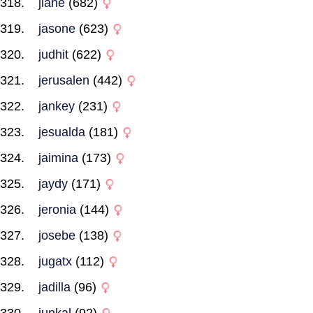
jiane
(682)
jasone
(623)
judhit
(622)
jerusalen
(442)
jankey
(231)
jesualda
(181)
jaimina
(173)
jaydy
(171)
jeronia
(144)
josebe
(138)
jugatx
(112)
jadilla
(96)