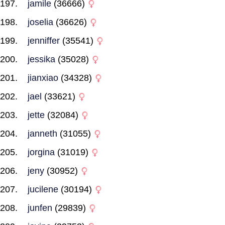
jamile
(36666)
joselia
(36626)
jenniffer
(35541)
jessika
(35028)
jianxiao
(34328)
jael
(33621)
jette
(32084)
janneth
(31055)
jorgina
(31019)
jeny
(30952)
jucilene
(30194)
junfen
(29839)