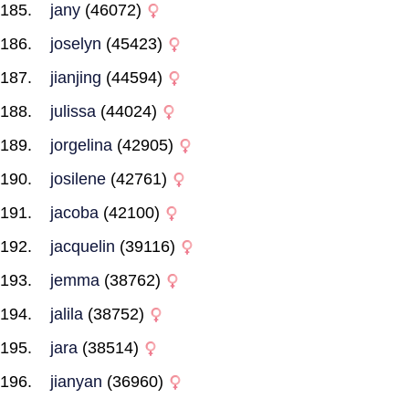
jany
(46072)
joselyn
(45423)
jianjing
(44594)
julissa
(44024)
jorgelina
(42905)
josilene
(42761)
jacoba
(42100)
jacquelin
(39116)
jemma
(38762)
jalila
(38752)
jara
(38514)
jianyan
(36960)