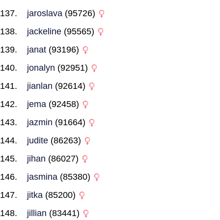
jaroslava
(95726)
jackeline
(95565)
janat
(93196)
jonalyn
(92951)
jianlan
(92614)
jema
(92458)
jazmin
(91664)
judite
(86263)
jihan
(86027)
jasmina
(85380)
jitka
(85200)
jillian
(83441)