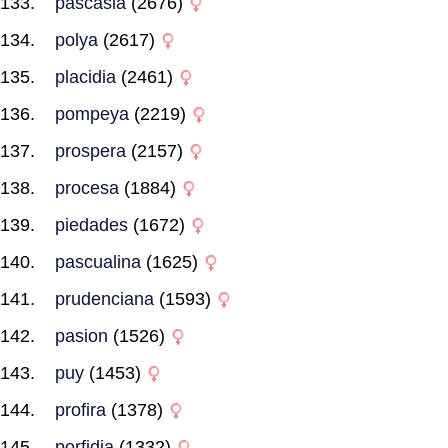
pascasia
(2676)
polya
(2617)
placidia
(2461)
pompeya
(2219)
prospera
(2157)
procesa
(1884)
piedades
(1672)
pascualina
(1625)
prudenciana
(1593)
pasion
(1526)
puy
(1453)
profira
(1378)
porfidia
(1332)