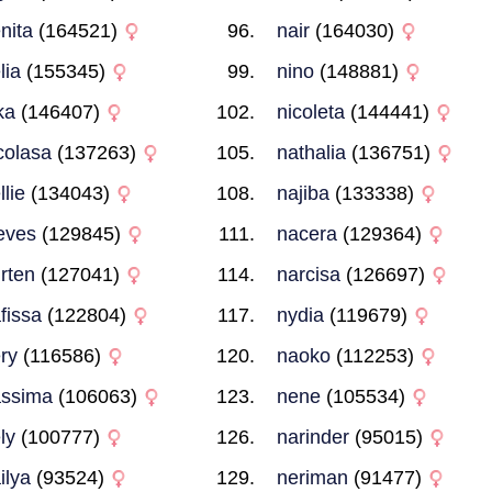
nita
(164521)
nair
(164030)
lia
(155345)
nino
(148881)
ka
(146407)
nicoleta
(144441)
colasa
(137263)
nathalia
(136751)
llie
(134043)
najiba
(133338)
eves
(129845)
nacera
(129364)
rten
(127041)
narcisa
(126697)
fissa
(122804)
nydia
(119679)
ry
(116586)
naoko
(112253)
ssima
(106063)
nene
(105534)
ly
(100777)
narinder
(95015)
ilya
(93524)
neriman
(91477)