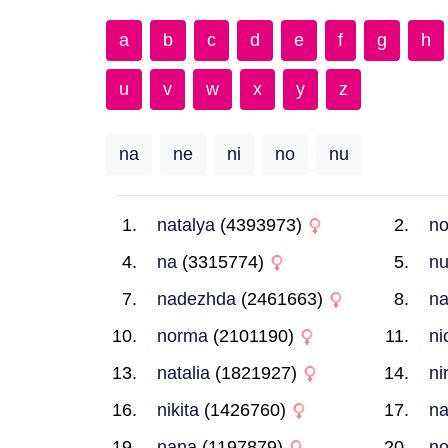
a
b
c
d
e
f
g
h
u
v
w
x
y
z
na
ne
ni
no
nu
natalya
(4393973)
no
na
(3315774)
nu
nadezhda
(2461663)
na
norma
(2101190)
ni
natalia
(1821927)
ni
nikita
(1426760)
n
nana
(1197879)
no