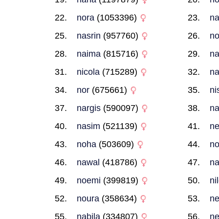
nora
(1053396)
na
nasrin
(957760)
no
naima
(815716)
n
nicola
(715289)
na
nor
(675661)
ni
nargis
(590097)
na
nasim
(521139)
n
noha
(503609)
no
nawal
(418786)
na
noemi
(399819)
ni
noura
(358634)
n
nabila
(334807)
ne