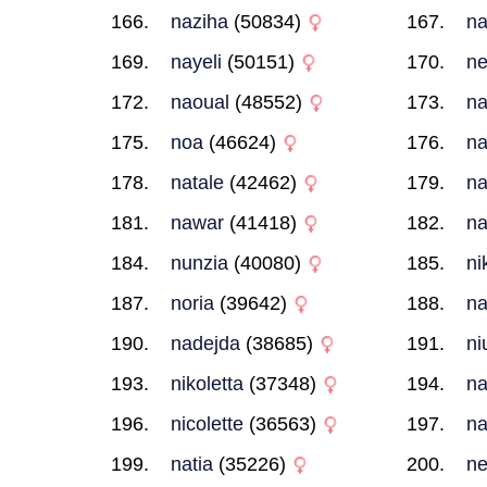
naziha
(50834)
na
nayeli
(50151)
n
naoual
(48552)
na
noa
(46624)
na
natale
(42462)
na
nawar
(41418)
na
nunzia
(40080)
ni
noria
(39642)
na
nadejda
(38685)
ni
nikoletta
(37348)
na
nicolette
(36563)
na
natia
(35226)
ne