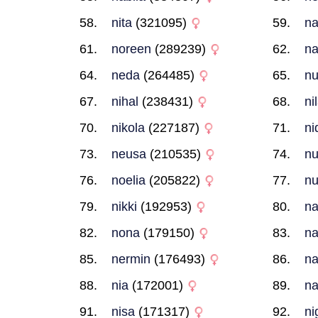
nita
(321095)
na
noreen
(289239)
na
neda
(264485)
nu
nihal
(238431)
ni
nikola
(227187)
ni
neusa
(210535)
nu
noelia
(205822)
nu
nikki
(192953)
na
nona
(179150)
na
nermin
(176493)
na
nia
(172001)
na
nisa
(171317)
ni