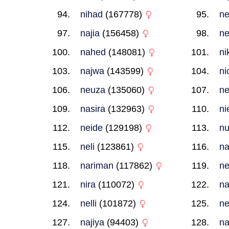
nihad
(167778)
ne
najia
(156458)
ne
nahed
(148081)
ni
najwa
(143599)
ni
neuza
(135060)
ne
nasira
(132963)
ni
neide
(129198)
nu
neli
(123861)
na
nariman
(117862)
ne
nira
(110072)
na
nelli
(101872)
ne
najiya
(94403)
na