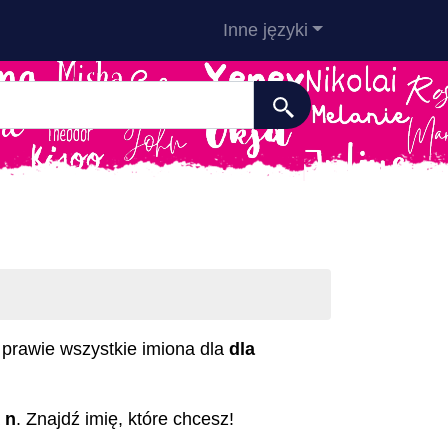
Inne języki
sz prawie wszystkie imiona dla
dla
a
n
. Znajdź imię, które chcesz!