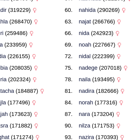
dir
(319229)
nahida
(290269)
hla
(268470)
najat
(266766)
ri
(259486)
nida
(242923)
la
(233959)
noah
(227667)
dia
(226155)
nidal
(222399)
bia
(208035)
nadege
(207018)
ria
(202324)
naila
(193495)
tacha
(184887)
nadira
(182666)
jla
(177496)
norah
(177316)
jah
(173623)
nara
(173204)
sra
(171882)
nilza
(171753)
ghat
(171274)
nazira
(170393)