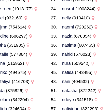
sreen
(1013177)
nusrat
(1008244)
el
(932160)
nelly
(910410)
ajma
(754614)
naomi
(720262)
dine
(686297)
nazia
(678854)
sha
(631985)
nasima
(607465)
talie
(577364)
nahid
(576023)
eha
(515952)
nura
(509542)
riko
(494575)
nafisa
(443495)
taliya
(416703)
nani
(404532)
lda
(375826)
natasha
(372242)
eelam
(342204)
ndeye
(341518)
lida
(324604)
natividad
(322293)