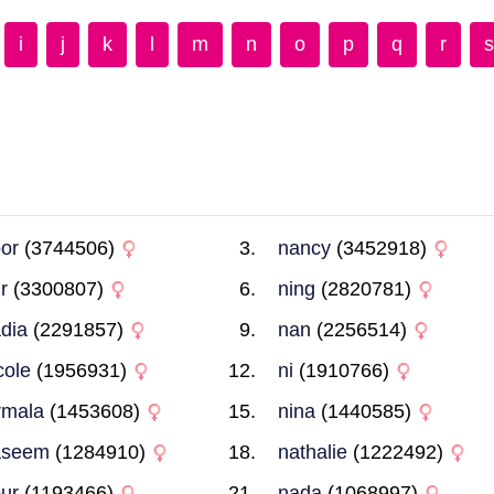
i
j
k
l
m
n
o
p
q
r
s
or
(3744506)
nancy
(3452918)
r
(3300807)
ning
(2820781)
dia
(2291857)
nan
(2256514)
cole
(1956931)
ni
(1910766)
rmala
(1453608)
nina
(1440585)
aseem
(1284910)
nathalie
(1222492)
ur
(1193466)
nada
(1068997)