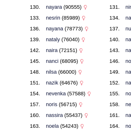
nayara
(90555)
ni
nesrin
(85989)
n
nayana
(78773)
n
nataly
(76040)
na
naira
(72151)
na
nanci
(68095)
no
nilsa
(66000)
na
nazik
(64676)
na
nevenka
(57588)
n
noris
(56715)
ne
nassira
(55437)
n
noela
(54243)
no