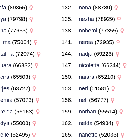
nfa
(89855)
nena
(88739)
aya
(79798)
nezha
(78929)
uha
(77653)
nohemi
(77355)
jima
(75034)
nerea
(72935)
talina
(72074)
nadja
(69223)
uara
(66332)
nicoletta
(66244)
cira
(65503)
naiara
(65210)
rjes
(63722)
neri
(61581)
oemia
(57073)
nell
(56777)
reida
(56163)
norhan
(55514)
adya
(55008)
nelda
(54934)
elle
(52495)
nanette
(52033)