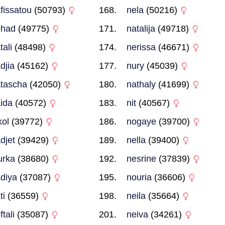
fissatou
(50793)
nela
(50216)
ehad
(49775)
natalija
(49718)
tali
(48498)
nerissa
(46671)
djia
(45162)
nury
(45039)
tascha
(42050)
nathaly
(41699)
ida
(40572)
nit
(40567)
kol
(39772)
nogaye
(39700)
djet
(39429)
nella
(39400)
urka
(38680)
nesrine
(37839)
diya
(37087)
nouria
(36606)
ti
(36559)
neila
(35664)
ftali
(35087)
neiva
(34261)