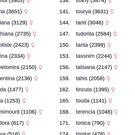
vita
(3903)
tifany
(3874)
ria
(3651)
tourya
(3631)
ciana
(3129)
tanit
(3046)
thiana
(2735)
tudorita
(2584)
otiste
(2423)
tanta
(2399)
fina
(2334)
tassnim
(2244)
vetomira
(2150)
tatsiana
(2147)
lentina
(2136)
tahis
(2058)
ida
(1477)
tincuta
(1395)
ia
(1253)
touda
(1141)
mimount
(1106)
terencia
(1046)
dora
(817)
tonica
(790)
lva
(516)
trinitat
(478)