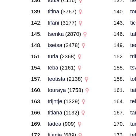
totka
(4116)
ta
titina
(3767)
to
tifani
(3177)
ti
tsenka
(2870)
ta
tsetsa
(2478)
te
turia
(2368)
tri
teba
(2161)
ts
teotista
(2138)
to
touraya
(1758)
ta
trijntje
(1329)
te
titiana
(1132)
ta
tadea
(909)
tu
tijania
(689)
te