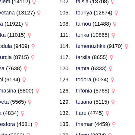
slem
(14112)
taisia
(13708)
vetana
(13127)
touriya
(12674)
da
(11921)
tamou
(11488)
nka
(11015)
tonka
(10865)
odula
(9409)
temenuzhka
(9170)
burcia
(8715)
tarsila
(8655)
rsa
(7638)
tamta
(6333)
ni
(6134)
todora
(6034)
masina
(5800)
trifonia
(5765)
veta
(5565)
tetiana
(5115)
a
(4834)
tiare
(4745)
lesfora
(4681)
thamar
(4459)