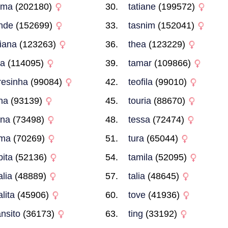
lma
(202180)
tatiane
(199572)
nde
(152699)
tasnim
(152041)
ziana
(123263)
thea
(123229)
la
(114095)
tamar
(109866)
resinha
(99084)
teofila
(99010)
ina
(93139)
touria
(88670)
ina
(73498)
tessa
(72474)
oma
(70269)
tura
(65044)
bita
(52136)
tamila
(52095)
alia
(48889)
talia
(48645)
alita
(45906)
tove
(41936)
ansito
(36173)
ting
(33192)