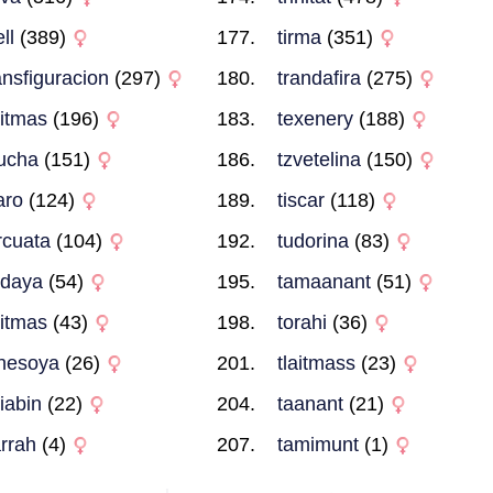
ll
(389)
tirma
(351)
ansfiguracion
(297)
trandafira
(275)
aitmas
(196)
texenery
(188)
ucha
(151)
tzvetelina
(150)
aro
(124)
tiscar
(118)
rcuata
(104)
tudorina
(83)
ndaya
(54)
tamaanant
(51)
eitmas
(43)
torahi
(36)
nesoya
(26)
tlaitmass
(23)
biabin
(22)
taanant
(21)
arrah
(4)
tamimunt
(1)