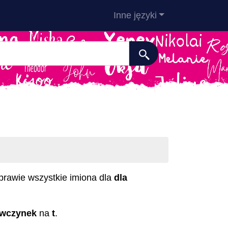
Inne języki
z prawie wszystkie imiona dla
dla
ewczynek
na
t
.