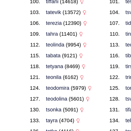
tiffani
(14618)
te
tatevik
(13572)
ts
terezia
(12390)
ti
tahra
(11401)
ti
teolinda
(9954)
te
tabata
(9121)
ti
tetyana
(8469)
ti
teonila
(6162)
tri
teodomira
(5979)
to
teodolina
(5601)
ts
tsonka
(5091)
tif
tayra
(4704)
te