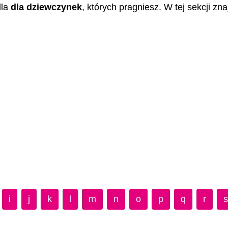
dla
dla dziewczynek
, których pragniesz. W tej sekcji zn
i
j
k
l
m
n
o
p
q
r
s