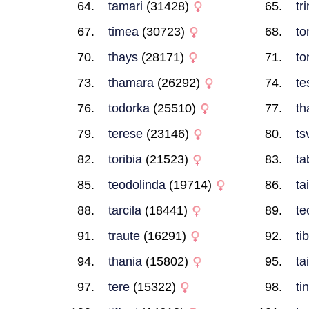
tamari
(31428)
tr
timea
(30723)
to
thays
(28171)
to
thamara
(26292)
te
todorka
(25510)
th
terese
(23146)
ts
toribia
(21523)
ta
teodolinda
(19714)
ta
tarcila
(18441)
te
traute
(16291)
ti
thania
(15802)
ta
tere
(15322)
ti