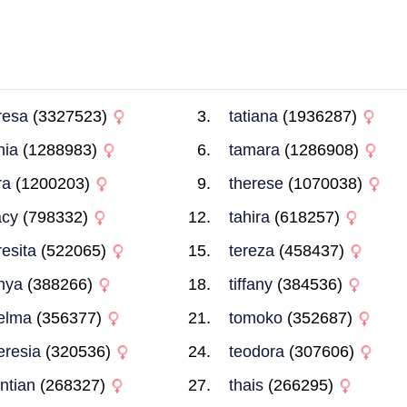
resa
(3327523)
tatiana
(1936287)
nia
(1288983)
tamara
(1286908)
ra
(1200203)
therese
(1070038)
acy
(798332)
tahira
(618257)
resita
(522065)
tereza
(458437)
nya
(388266)
tiffany
(384536)
elma
(356377)
tomoko
(352687)
eresia
(320536)
teodora
(307606)
antian
(268327)
thais
(266295)