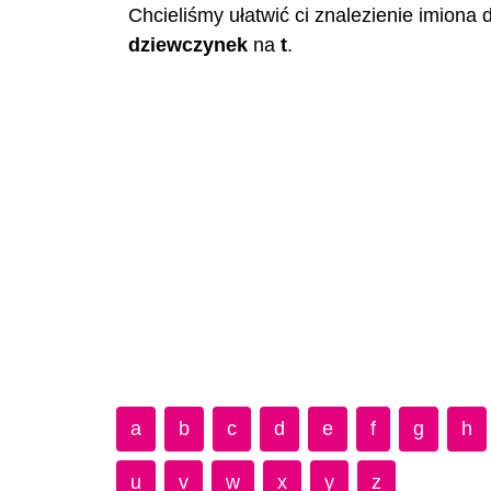
Chcieliśmy ułatwić ci znalezienie imiona 
dziewczynek
na
t
.
a
b
c
d
e
f
g
h
u
v
w
x
y
z