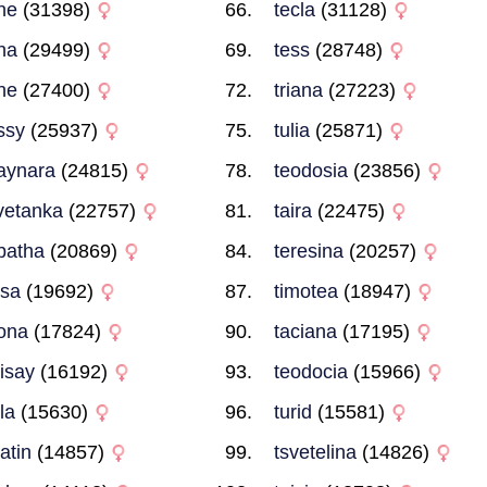
ine
(31398)
tecla
(31128)
na
(29499)
tess
(28748)
ne
(27400)
triana
(27223)
ssy
(25937)
tulia
(25871)
aynara
(24815)
teodosia
(23856)
vetanka
(22757)
taira
(22475)
batha
(20869)
teresina
(20257)
isa
(19692)
timotea
(18947)
ona
(17824)
taciana
(17195)
bisay
(16192)
teodocia
(15966)
ila
(15630)
turid
(15581)
natin
(14857)
tsvetelina
(14826)