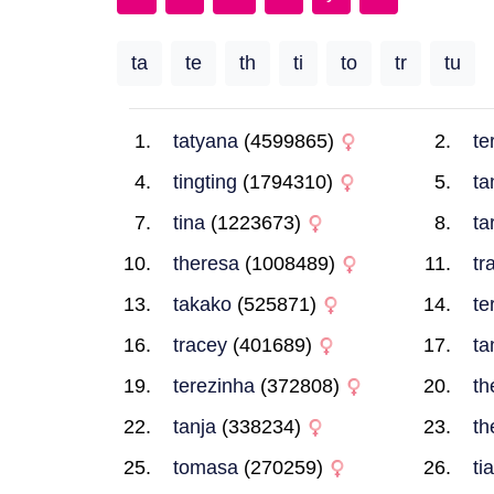
ta
te
th
ti
to
tr
tu
tatyana
(4599865)
te
tingting
(1794310)
ta
tina
(1223673)
ta
theresa
(1008489)
tr
takako
(525871)
te
tracey
(401689)
ta
terezinha
(372808)
th
tanja
(338234)
th
tomasa
(270259)
ti