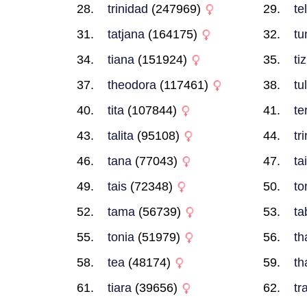
trinidad
(247969)
te
tatjana
(164175)
tu
tiana
(151924)
ti
theodora
(117461)
tu
tita
(107844)
te
talita
(95108)
tr
tana
(77043)
ta
tais
(72348)
t
tama
(56739)
ta
tonia
(51979)
th
tea
(48174)
th
tiara
(39656)
tr