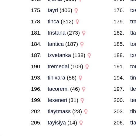
tayri
(406)
txe
tinca
(312)
tr
tristana
(273)
tl
tantica
(187)
to
tzvetanka
(138)
tx
tremedal
(109)
to
tinixara
(56)
ti
tacoremi
(46)
tl
texeneri
(31)
te
tlaytmass
(23)
ti
tayisiya
(14)
tf