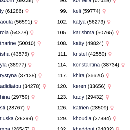
lsoom
(69238)
kornelia
(67629)
ty
(61286)
keli
(59774)
aoula
(56591)
katya
(56273)
rola
(54378)
karishma
(50765)
tharine
(50010)
katty
(49824)
isha
(43576)
kristel
(42550)
yla
(38977)
konstantina
(38734)
rystyna
(37138)
khira
(36620)
adidiatou
(34278)
keren
(33656)
hina
(29759)
kady
(29432)
sti
(28767)
katrien
(28509)
tiuska
(28299)
khoudia
(27884)
umba
(26547)
khaddouj
(24832)