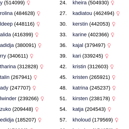
y
(514099)
kheira
(504930)
rolina
(484628)
kadiatou
(462494)
ldeep
(448116)
kerstin
(442053)
alida
(416399)
karine
(402366)
adidja
(380091)
kajal
(379497)
rry
(340611)
kari
(339245)
tharina
(312828)
kristin
(312603)
talin
(267941)
kristen
(265921)
ady
(247707)
katrina
(245237)
lwinder
(239266)
kirsten
(238178)
zuko
(209448)
katja
(204543)
edidja
(185207)
kholoud
(179569)