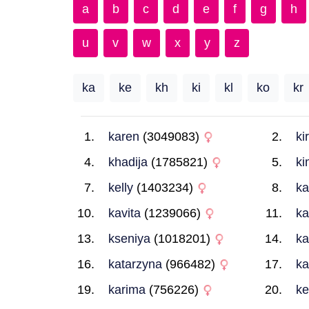
a
b
c
d
e
f
g
h
u
v
w
x
y
z
ka
ke
kh
ki
kl
ko
kr
karen
(3049083)
ki
khadija
(1785821)
ki
kelly
(1403234)
ka
kavita
(1239066)
ka
kseniya
(1018201)
ka
katarzyna
(966482)
ka
karima
(756226)
ke