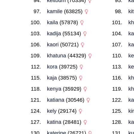
keltoum
(70334)
ka
kamile
(63825)
kit
kaila
(57878)
kh
kadija
(55134)
ka
kaori
(50721)
ka
khatuna
(44329)
ke
kora
(39725)
ke
kaja
(38575)
kh
kenya
(35929)
kh
katiana
(30546)
ka
kely
(29174)
kir
katina
(28481)
ka
katerine
(26721)
k