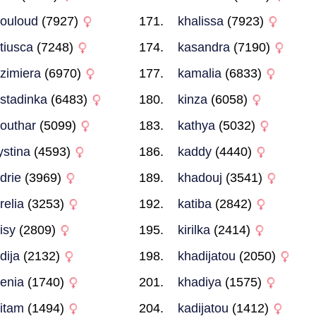
ouloud
(7927)
khalissa
(7923)
tiusca
(7248)
kasandra
(7190)
zimiera
(6970)
kamalia
(6833)
stadinka
(6483)
kinza
(6058)
outhar
(5099)
kathya
(5032)
ystina
(4593)
kaddy
(4440)
drie
(3969)
khadouj
(3541)
relia
(3253)
katiba
(2842)
isy
(2809)
kirilka
(2414)
dija
(2132)
khadijatou
(2050)
renia
(1740)
khadiya
(1575)
itam
(1494)
kadijatou
(1412)