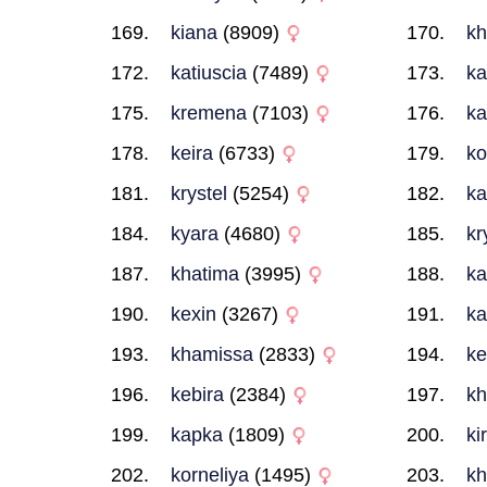
kiana
(8909)
kh
katiuscia
(7489)
ka
kremena
(7103)
ka
keira
(6733)
ko
krystel
(5254)
ka
kyara
(4680)
kr
khatima
(3995)
ka
kexin
(3267)
ka
khamissa
(2833)
ke
kebira
(2384)
kh
kapka
(1809)
ki
korneliya
(1495)
kh