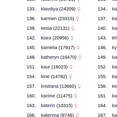
klavdiya
(24209)
ka
karmen
(23315)
ka
kesia
(22131)
ka
kiara
(20956)
kh
kamelia
(17917)
ky
katheryn
(16470)
ka
kaur
(16023)
ka
kine
(14782)
ka
kristiana
(13660)
ke
karime
(11475)
ka
katerin
(10315)
ka
kateryna
(9746)
ka