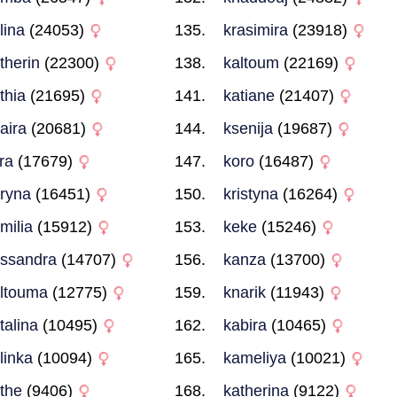
lina
(24053)
krasimira
(23918)
therin
(22300)
kaltoum
(22169)
thia
(21695)
katiane
(21407)
aira
(20681)
ksenija
(19687)
ra
(17679)
koro
(16487)
ryna
(16451)
kristyna
(16264)
milia
(15912)
keke
(15246)
ssandra
(14707)
kanza
(13700)
ltouma
(12775)
knarik
(11943)
talina
(10495)
kabira
(10465)
linka
(10094)
kameliya
(10021)
the
(9406)
katherina
(9122)