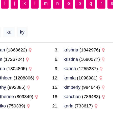
i
j
k
l
m
n
o
p
q
r
s
ku
ky
ran
(1868622)
krishna
(1842976)
m
(1726724)
kristina
(1680077)
rin
(1304805)
karina
(1255287)
thleen
(1208806)
kamla
(1098981)
thy
(992885)
kimberly
(984644)
therine
(809349)
kanchan
(786483)
iko
(750339)
karla
(733617)