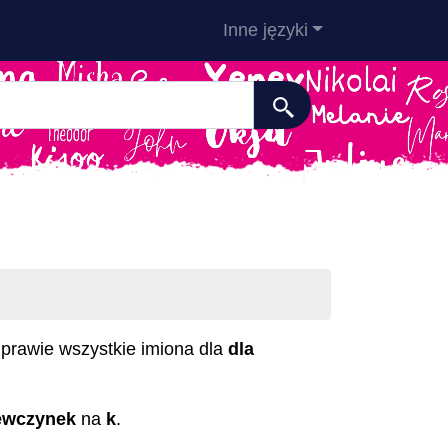
Inne języki
z prawie wszystkie imiona dla
dla
iewczynek
na
k
.