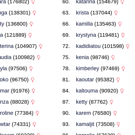
ara
(176802)
katarina
(154679)
nga
(138301)
krista
(137044)
ty
(136800)
kamilla
(135463)
ra
(121889)
krystyna
(119481)
terina
(104907)
kadidiatou
(101598)
audia
(100982)
kenia
(98746)
yla
(97506)
kimberley
(97469)
oko
(96750)
kaoutar
(95382)
amar
(91976)
kaltouma
(90920)
nza
(88028)
ketty
(87762)
roline
(77384)
karem
(76580)
wtar
(74331)
kamaljit
(73508)