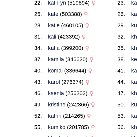
kathryn
(519894)
ka
kate
(503388)
ka
katie
(460105)
ku
kali
(423392)
kh
katia
(399200)
kh
kamila
(346620)
ke
komal
(336644)
ka
karol
(276374)
ka
ksenia
(256203)
kh
kristine
(242366)
ku
katrin
(214265)
ka
kumiko
(201785)
kh