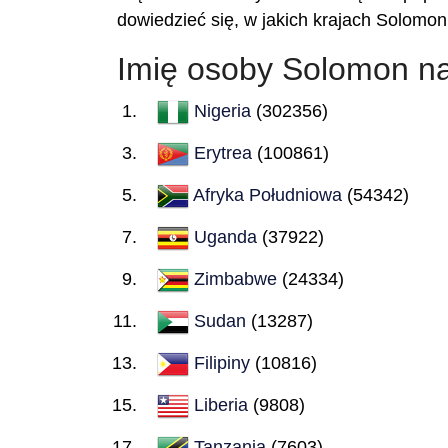
dowiedzieć się, w jakich krajach Solomon
Imię osoby Solomon n
Nigeria
(302356)
Erytrea
(100861)
Afryka Południowa
(54342)
Uganda
(37922)
Zimbabwe
(24334)
Sudan
(13287)
Filipiny
(10816)
Liberia
(9808)
Tanzania
(7603)