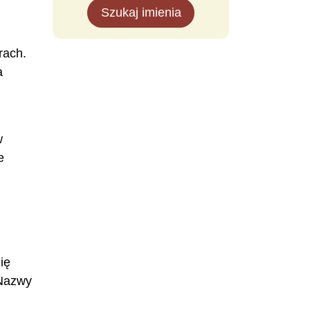
Szukaj imienia
rach.
a
w
e
ię
 Nazwy