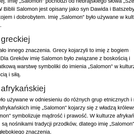
iej. Imię „Salomon” pochodzi od hebrajskiego słowa „Sze
 Biblii Salomon jest opisany jako syn Dawida i Batszeby
ojem i dobrobytem. Imię „Salomon” było używane w kul
.
greckiej
ało innego znaczenia. Grecy kojarzyli to imię z bogiem
a. Dla Greków imię Salomon było związane z boskością i
atkową warstwę symboliki do imienia „Salomon” w kultur
ią i siłą.
afrykańskiej
yło używane w odniesieniu do różnych grup etnicznych i 
afrykańskich imię „Salomon” kojarzy się z władzą królew
mon” symbolizuje mądrość i prawość. W kulturze afrykań
 są nośnikami tradycji przodków, dlatego imię „Salomon
głębokiego znaczenia.