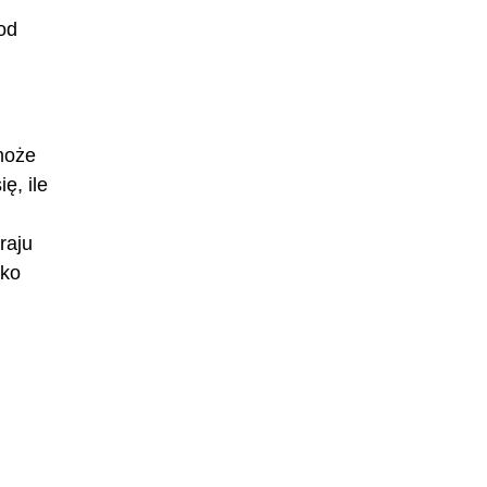
 od
może
ę, ile
raju
ako