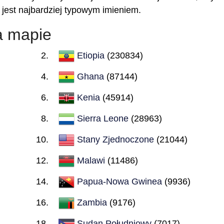
 jest najbardziej typowym imieniem.
a mapie
Etiopia
(230834)
Ghana
(87144)
Kenia
(45914)
Sierra Leone
(28963)
Stany Zjednoczone
(21044)
Malawi
(11486)
Papua-Nowa Gwinea
(9936)
Zambia
(9176)
Sudan Południowy
(7017)