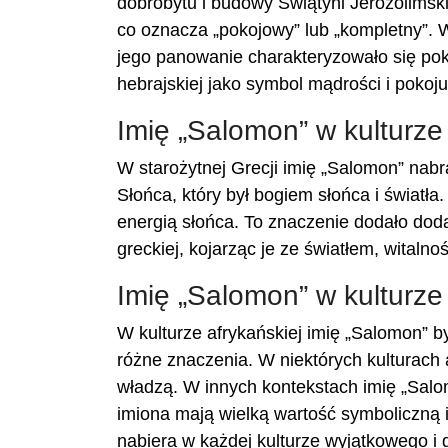
dobrobytu i budowy Świątyni Jerozolimsk
co oznacza „pokojowy” lub „kompletny”. W
jego panowanie charakteryzowało się pok
hebrajskiej jako symbol mądrości i pokoju
Imię „Salomon” w kulturze 
W starożytnej Grecji imię „Salomon” nabr
Słońca, który był bogiem słońca i światł
energią słońca. To znaczenie dodało dod
greckiej, kojarząc je ze światłem, witalnośc
Imię „Salomon” w kulturze 
W kulturze afrykańskiej imię „Salomon” b
różne znaczenia. W niektórych kulturach 
władzą. W innych kontekstach imię „Salo
imiona mają wielką wartość symboliczną i
nabiera w każdej kulturze wyjątkowego i 