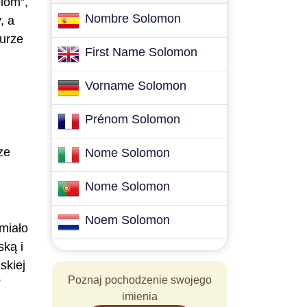
lom”,
Nombre Solomon
, a
turze
First Name Solomon
Vorname Solomon
Prénom Solomon
ze
Nome Solomon
Nome Solomon
Noem Solomon
miało
ską i
skiej
Poznaj pochodzenie swojego
”
imienia