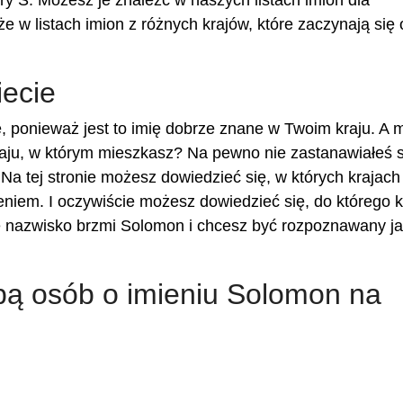
ery S. Możesz je znaleźć w naszych listach imion dla
że w listach imion z różnych krajów, które zaczynają się
ecie
 ponieważ jest to imię dobrze znane w Twoim kraju. A 
ju, w którym mieszkasz? Na pewno nie zastanawiałeś si
Na tej stronie możesz dowiedzieć się, w których krajach
niem. I oczywiście możesz dowiedzieć się, do którego k
je nazwisko brzmi Solomon i chcesz być rozpoznawany j
zbą osób o imieniu Solomon na