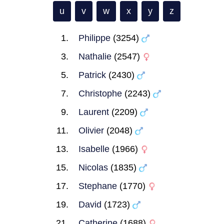
u
v
w
x
y
z
Philippe
(3254)
Nathalie
(2547)
Patrick
(2430)
Christophe
(2243)
Laurent
(2209)
Olivier
(2048)
Isabelle
(1966)
Nicolas
(1835)
Stephane
(1770)
David
(1723)
Catherine
(1688)