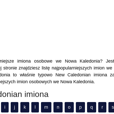
larniejsze imiona osobowe we Nowa Kaledonia? Jes
 stronie znajdziesz listę najpopularniejszych imion w
donia to właśnie typowo New Caledonian imiona za
niejszych imion osobowych we Nowa Kaledonia.
donian imiona
i
j
k
l
m
n
o
p
q
r
s