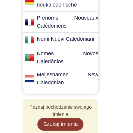
neukaledonische
Prénoms Nouveaux
Calédoniens
Nomi Nuovi Caledoniani
Nomes Novos
Caledónios
Meijesnamen New
Caledonian
Poznaj pochodzenie swojego
imienia
Szukaj imienia