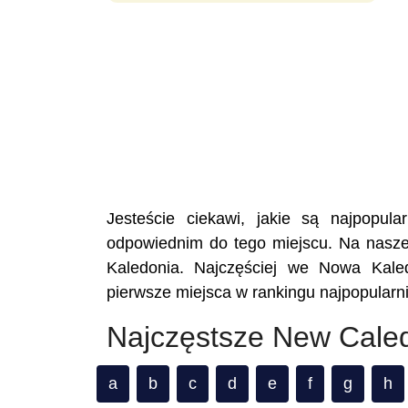
Jesteście ciekawi, jakie są najpopu
odpowiednim do tego miejscu. Na naszej
Kaledonia. Najczęściej we Nowa Kale
pierwsze miejsca w rankingu najpopular
Najczęstsze New Cale
a
b
c
d
e
f
g
h