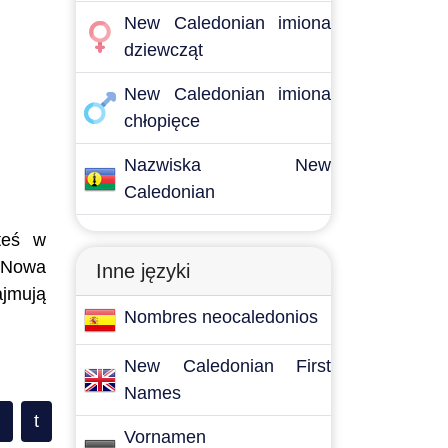
New Caledonian imiona
dziewcząt
New Caledonian imiona
chłopięce
Nazwiska New
Caledonian
teś w
e Nowa
Inne języki
jmują
Nombres neocaledonios
New Caledonian First
Names
t
Vornamen