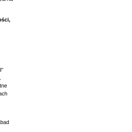
ści,
d”
,
tne
iach
Abad