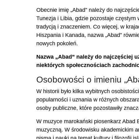
Obecnie imię „Abad” należy do najczęście
Tunezja i Libia, gdzie pozostaje częsty
tradycją i znaczeniem. Co więcej, w krajac
Hiszpania i Kanada, nazwa „Abad” równie
nowych pokoleń.
Nazwa „Abad” należy do najczęściej uż
niektórych społecznościach zachodni
Osobowości o imieniu „Ab
W historii było kilka wybitnych osobistośc
popularności i uznania w różnych obszarac
osoby publiczne, które pozostawiły znacz
W muzyce marokański piosenkarz Abad Bri
muzyczną. W środowisku akademickim arabs
pisma i nauki na temat kultury i filozofii 