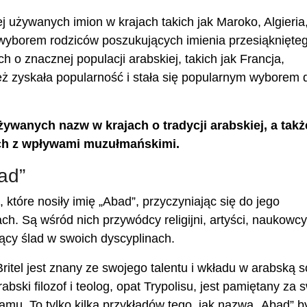
j używanych imion w krajach takich jak Maroko, Algieria
m wyborem rodziców poszukujących imienia przesiąknięte
h o znacznej populacji arabskiej, takich jak Francja,
ż zyskała popularność i stała się popularnym wyborem 
ywanych nazw w krajach o tradycji arabskiej, a takż
ch z wpływami muzułmańskimi.
ad”
i, które nosiły imię „Abad”, przyczyniając się do jego
h. Są wśród nich przywódcy religijni, artyści, naukowcy
ący ślad w swoich dyscyplinach.
tel jest znany ze swojego talentu i wkładu w arabską 
ki filozof i teolog, opat Trypolisu, jest pamiętany za 
islamu. To tylko kilka przykładów tego, jak nazwa „Abad” b