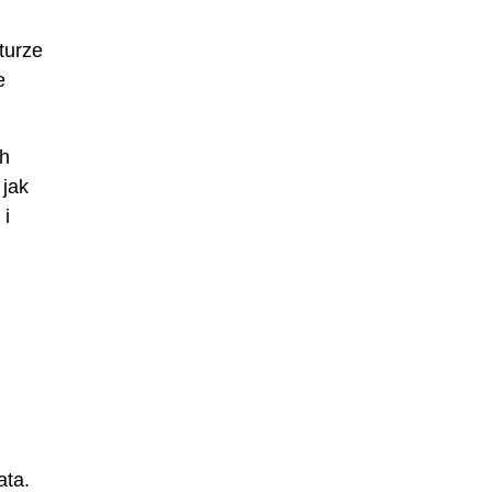
turze
e
ch
 jak
 i
ata.