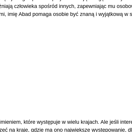
różniają człowieka spośród innych, zapewniając mu osob
mi, imię Abad pomaga osobie być znaną i wyjątkową w s
eniem, które występuje w wielu krajach. Ale jeśli inter
jrzeć na kraje, gdzie ma ono największe występowanie, d