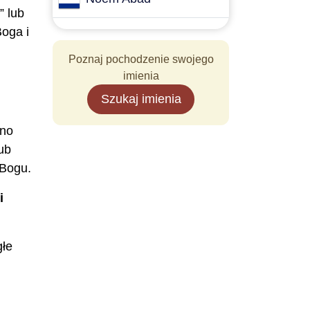
” lub
Boga i
Poznaj pochodzenie swojego
imienia
Szukaj imienia
ano
ub
 Bogu.
i
głe