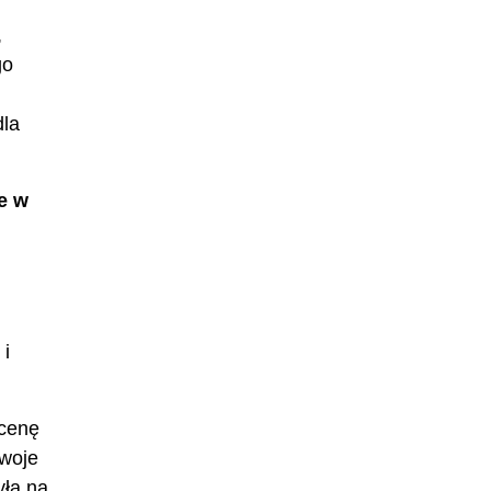
,
go
dla
e w
 i
scenę
swoje
yła na