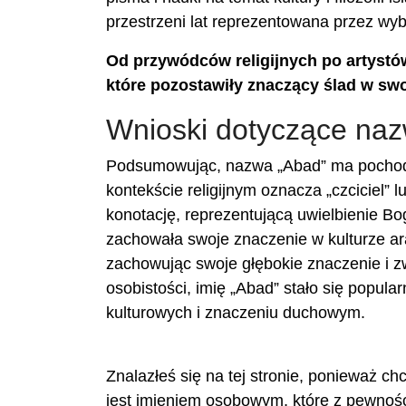
przestrzeni lat reprezentowana przez wybi
Od przywódców religijnych po artystó
które pozostawiły znaczący ślad w sw
Wnioski dotyczące naz
Podsumowując, nazwa „Abad” ma pochodze
kontekście religijnym oznacza „czciciel” 
konotację, reprezentującą uwielbienie Bo
zachowała swoje znaczenie w kulturze ara
zachowując swoje głębokie znaczenie i z
osobistości, imię „Abad” stało się popu
kulturowych i znaczeniu duchowym.
Znalazłeś się na tej stronie, ponieważ c
jest imieniem osobowym, które z pewnoś