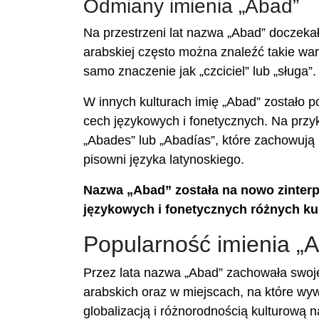
Odmiany imienia „Abad”
Na przestrzeni lat nazwa „Abad” doczekał
arabskiej często można znaleźć takie wari
samo znaczenie jak „czciciel” lub „sługa”.
W innych kulturach imię „Abad” zostało 
cech językowych i fonetycznych. Na przy
„Abades” lub „Abadías”, które zachowują i
pisowni języka latynoskiego.
Nazwa „Abad” została na nowo zinter
językowych i fonetycznych różnych kult
Popularność imienia „
Przez lata nazwa „Abad” zachowała swoj
arabskich oraz w miejscach, na które wy
globalizacją i różnorodnością kulturową 