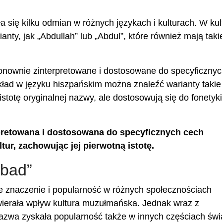
a się kilku odmian w różnych językach i kulturach. W kul
anty, jak „Abdullah” lub „Abdul”, które również mają taki
ponownie zinterpretowane i dostosowane do specyficzny
kład w języku hiszpańskim można znaleźć warianty takie
stotę oryginalnej nazwy, ale dostosowują się do fonetyki
pretowana i dostosowana do specyficznych cech
ur, zachowując jej pierwotną istotę.
Abad”
e znaczenie i popularność w różnych społecznościach
wierała wpływ kultura muzułmańska. Jednak wraz z
nazwa zyskała popularność także w innych częściach świ