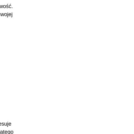
owość.
wojej
esuje
latego