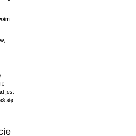
woim
ów,
e
le
d jest
eś się
cie