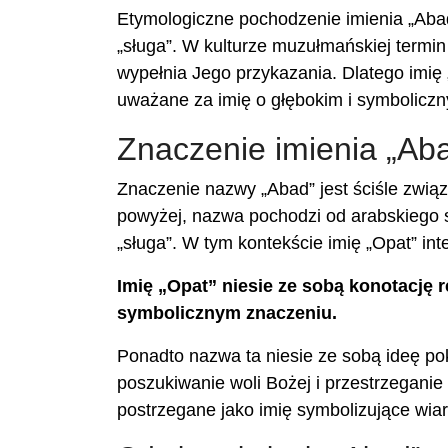
Etymologiczne pochodzenie imienia „Abad”
„sługa”. W kulturze muzułmańskiej termin 
wypełnia Jego przykazania. Dlatego imię „
uważane za imię o głębokim i symbolicz
Znaczenie imienia „Ab
Znaczenie nazwy „Abad” jest ściśle zwi
powyżej, nazwa pochodzi od arabskiego sł
„sługa”. W tym kontekście imię „Opat” int
Imię „Opat” niesie ze sobą konotację r
symbolicznym znaczeniu.
Ponadto nazwa ta niesie ze sobą ideę pok
poszukiwanie woli Bożej i przestrzeganie 
postrzegane jako imię symbolizujące wi