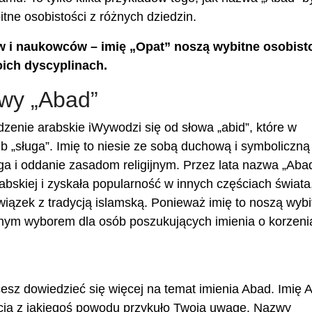
tne osobistości z różnych dziedzin.
w i naukowców – imię „Opat” noszą wybitne osobisto
oich dyscyplinach.
wy „Abad”
nie arabskie iWywodzi się od słowa „abid”, które w
lub „sługa”. Imię to niesie ze sobą duchową i symboliczną
ga i oddanie zasadom religijnym. Przez lata nazwa „Aba
bskiej i zyskała popularność w innych częściach świata
wiązek z tradycją islamską. Ponieważ imię to noszą wybi
larnym wyborem dla osób poszukujących imienia o korzen
hcesz dowiedzieć się więcej na temat imienia Abad. Imię 
cią z jakiegoś powodu przykuło Twoją uwagę. Nazwy