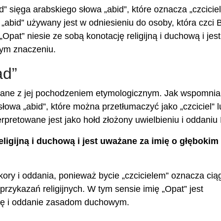
 sięga arabskiego słowa „abid”, które oznacza „czciciel
„abid” używany jest w odniesieniu do osoby, która czci 
Opat” niesie ze sobą konotację religijną i duchową i jest
nym znaczeniu.
ad”
ązane z jej pochodzeniem etymologicznym. Jak wspomni
owa „abid”, które można przetłumaczyć jako „czciciel” l
erpretowane jest jako hołd złożony uwielbieniu i oddaniu
eligijną i duchową i jest uważane za imię o głębokim 
ory i oddania, ponieważ bycie „czcicielem” oznacza cią
przykazań religijnych. W tym sensie imię „Opat” jest
arę i oddanie zasadom duchowym.