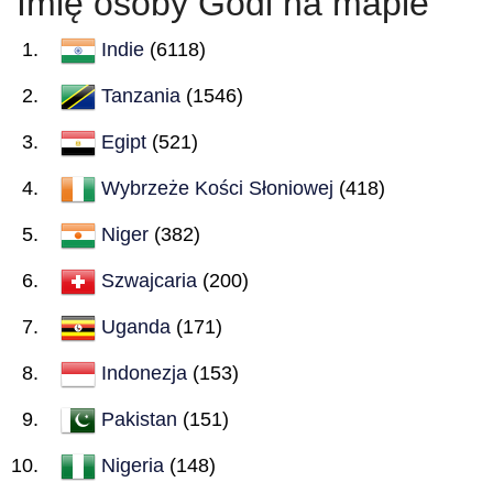
Imię osoby Godi na mapie
Indie
(6118)
Tanzania
(1546)
Egipt
(521)
Wybrzeże Kości Słoniowej
(418)
Niger
(382)
Szwajcaria
(200)
Uganda
(171)
Indonezja
(153)
Pakistan
(151)
Nigeria
(148)