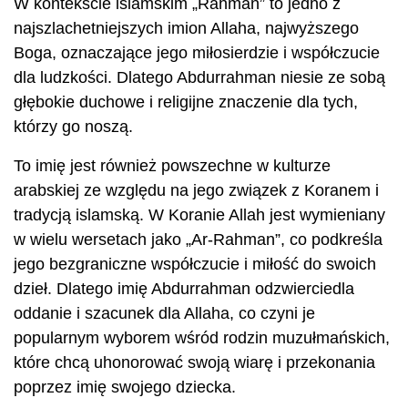
W kontekście islamskim „Rahman” to jedno z
najszlachetniejszych imion Allaha, najwyższego
Boga, oznaczające jego miłosierdzie i współczucie
dla ludzkości. Dlatego Abdurrahman niesie ze sobą
głębokie duchowe i religijne znaczenie dla tych,
którzy go noszą.
To imię jest również powszechne w kulturze
arabskiej ze względu na jego związek z Koranem i
tradycją islamską. W Koranie Allah jest wymieniany
w wielu wersetach jako „Ar-Rahman”, co podkreśla
jego bezgraniczne współczucie i miłość do swoich
dzieł. Dlatego imię Abdurrahman odzwierciedla
oddanie i szacunek dla Allaha, co czyni je
popularnym wyborem wśród rodzin muzułmańskich,
które chcą uhonorować swoją wiarę i przekonania
poprzez imię swojego dziecka.