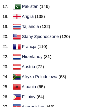
Pakistan
(146)
Anglia
(138)
Tajlandia
(132)
Stany Zjednoczone
(120)
Francja
(110)
Niderlandy
(81)
Austria
(72)
Afryka Południowa
(68)
Albania
(65)
Filipiny
(64)
Azerbejdżan
(63)