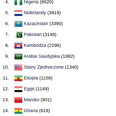
Nigeria
(6620)
Niderlandy
(3919)
Kazachstan
(3390)
Pakistan
(3148)
Kambodża
(2296)
Arabia Saudyjska
(1982)
Stany Zjednoczone
(1340)
Etiopia
(1156)
Egipt
(1149)
Maroko
(901)
Ghana
(618)