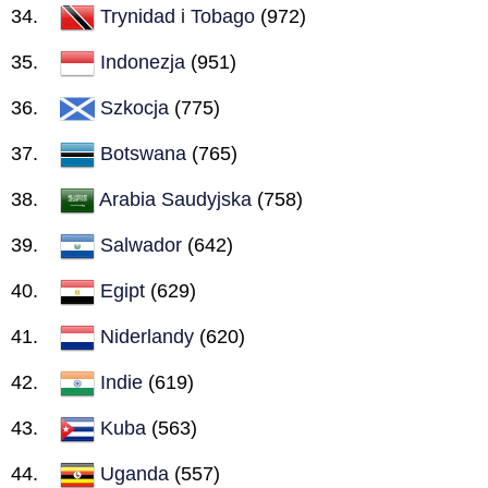
Trynidad i Tobago
(972)
Indonezja
(951)
Szkocja
(775)
Botswana
(765)
Arabia Saudyjska
(758)
Salwador
(642)
Egipt
(629)
Niderlandy
(620)
Indie
(619)
Kuba
(563)
Uganda
(557)