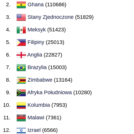
Ghana
(110686)
Stany Zjednoczone
(51829)
Meksyk
(51423)
Filipiny
(25013)
Anglia
(22827)
Brazylia
(15003)
Zimbabwe
(13164)
Afryka Południowa
(10280)
Kolumbia
(7953)
Malawi
(7361)
Izrael
(6566)