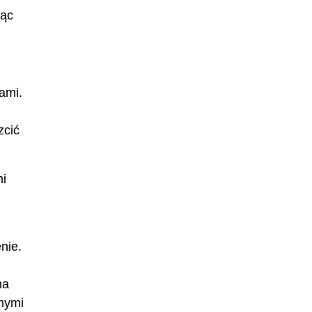
jąc
ami.
zcić
mi
nie.
na
jnymi