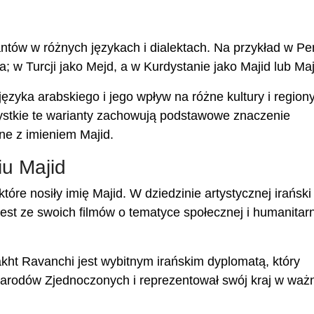
antów w różnych językach i dialektach. Na przykład w Per
w Turcji jako Mejd, a w Kurdystanie jako Majid lub Maj
ęzyka arabskiego i jego wpływ na różne kultury i regiony
stkie te warianty zachowują podstawowe znaczenie
one z imieniem Majid.
iu Majid
które nosiły imię Majid. W dziedzinie artystycznej irański
jest ze swoich filmów o tematyce społecznej i humanitarn
Takht Ravanchi jest wybitnym irańskim dyplomatą, który
Narodów Zjednoczonych i reprezentował swój kraj w waż