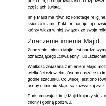
poza nim, co doprowadziło do rozpowszech
częściach świata.
Imię Majid ma również konotacje religijne
księdze islamu. Fakt ten nadaje tej naz
którzy widzą w niej związek ze swoją relig
Znaczenie imienia Majid
Znaczenie imienia Majid jest bardzo wym
oznaczającego „chwalebny” lub „szlachetn
Wielkość związana z imieniem Majid może 
wielkości człowieka. Osoby noszące to i
godne szacunku. Co więcej, jest ono równi
osoby o imieniu Majid są zazwyczaj życzl
Podsumowując, imię Majid kojarzy się z 
cechy i godną podziwu.