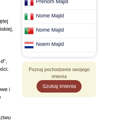
Prénom Majid
Nome Majid
ętej
skiej,
Nome Majid
Noem Majid
d”,
ści.
Poznaj pochodzenie swojego
imienia
Szukaj imienia
owe i
e
dziwu