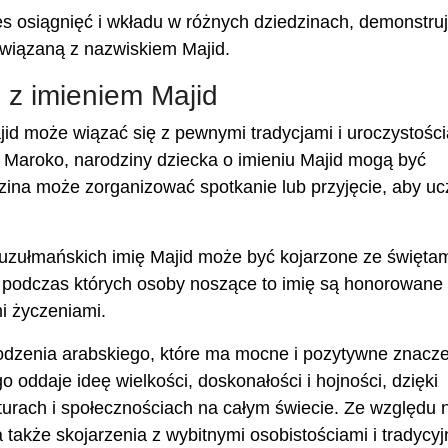
es osiągnięć i wkładu w różnych dziedzinach, demonstru
związaną z nazwiskiem Majid.
e z imieniem Majid
jid może wiązać się z pewnymi tradycjami i uroczystości
zy Maroko, narodziny dziecka o imieniu Majid mogą być
zina może zorganizować spotkanie lub przyjęcie, aby uc
uzułmańskich imię Majid może być kojarzone ze święta
i, podczas których osoby noszące to imię są honorowane
i życzeniami.
hodzenia arabskiego, które ma mocne i pozytywne znacze
oddaje ideę wielkości, doskonałości i hojności, dzięki
turach i społecznościach na całym świecie. Ze względu 
a także skojarzenia z wybitnymi osobistościami i tradycy