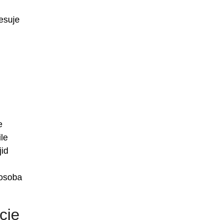
esuje
e
le
jid
 osoba
cie