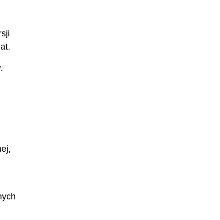
sji
at.
.
ej,
nych