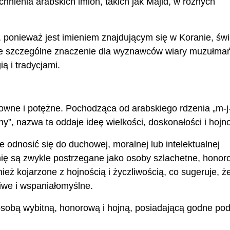
nienia arabskich imion, takich jak Majid, w różnych
, ponieważ jest imieniem znajdującym się w Koranie, świ
wie szczególne znaczenie dla wyznawców wiary muzułmań
ią i tradycjami.
owne i potężne. Pochodząca od arabskiego rdzenia „m-j-
y”, nazwa ta oddaje ideę wielkości, doskonałości i hojno
odnosić się do duchowej, moralnej lub intelektualnej
mię są zwykle postrzegane jako osoby szlachetne, honor
eż kojarzone z hojnością i życzliwością, co sugeruje, ż
iwe i wspaniałomyślne.
osobą wybitną, honorową i hojną, posiadającą godne po